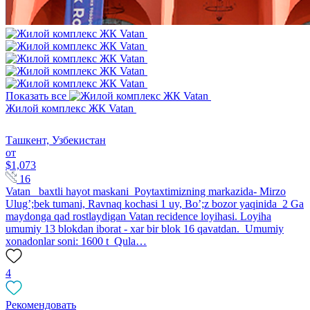
Показать все
Жилой комплекс ЖК Vatan
Ташкент, Узбекистан
от
$1,073
16
Vatan baxtli hayot maskani Poytaxtimizning markazida- Mirzo
Ulug’;bek tumani, Ravnaq kochasi 1 uy, Bo’;z bozor yaqinida 2 Ga
maydonga qad rostlaydigan Vatan recidence loyihasi. Loyiha
umumiy 13 blokdan iborat - xar bir blok 16 qavatdan. Umumiy
xonadonlar soni: 1600 t Qula…
4
Рекомендовать