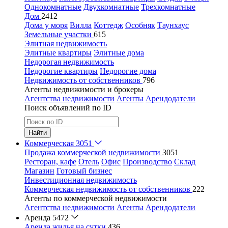
Однокомнатные
Двухкомнатные
Трехкомнатные
Дом
2412
Дома у моря
Вилла
Коттедж
Особняк
Таунхаус
Земельные участки
615
Элитная недвижимость
Элитные квартиры
Элитные дома
Недорогая недвижимость
Недорогие квартиры
Недорогие дома
Недвижимость от собственников
796
Агенты недвижимости и брокеры
Агентства недвижимости
Агенты
Арендодатели
Поиск объявлений по ID
Найти
Коммерческая
3051
Продажа коммерческой недвижимости
3051
Ресторан, кафе
Отель
Офис
Производство
Склад
Магазин
Готовый бизнес
Инвестиционная недвижимость
Коммерческая недвижимость от собственников
222
Агенты по коммерческой недвижимости
Агентства недвижимости
Агенты
Арендодатели
Аренда
5472
Аренда жилья на сутки
436