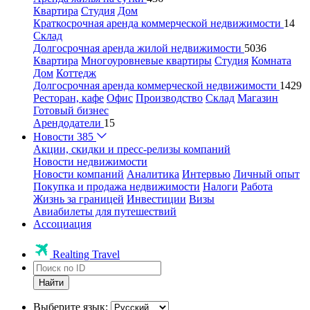
Квартира
Студия
Дом
Краткосрочная аренда коммерческой недвижимости
14
Склад
Долгосрочная аренда жилой недвижимости
5036
Квартира
Многоуровневые квартиры
Студия
Комната
Дом
Коттедж
Долгосрочная аренда коммерческой недвижимости
1429
Ресторан, кафе
Офис
Производство
Склад
Магазин
Готовый бизнес
Арендодатели
15
Новости
385
Акции, скидки и пресс-релизы компаний
Новости недвижимости
Новости компаний
Аналитика
Интервью
Личный опыт
Покупка и продажа недвижимости
Налоги
Работа
Жизнь за границей
Инвестиции
Визы
Авиабилеты для путешествий
Ассоциация
Realting Travel
Найти
Выберите язык: