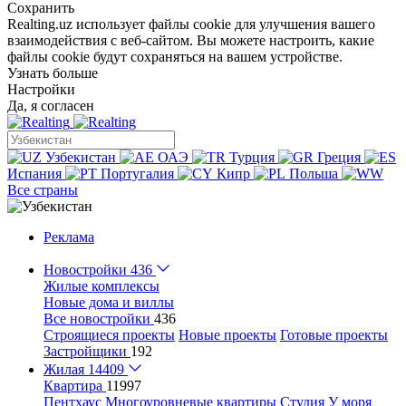
Сохранить
Realting.uz использует файлы cookie для улучшения вашего
взаимодействия с веб-сайтом. Вы можете настроить, какие
файлы cookie будут сохраняться на вашем устройстве.
Узнать больше
Настройки
Да, я согласен
Узбекистан
ОАЭ
Турция
Греция
Испания
Португалия
Кипр
Польша
Все страны
Реклама
Новостройки
436
Жилые комплексы
Новые дома и виллы
Все новостройки
436
Строящиеся проекты
Новые проекты
Готовые проекты
Застройщики
192
Жилая
14409
Квартира
11997
Пентхаус
Многоуровневые квартиры
Студия
У моря