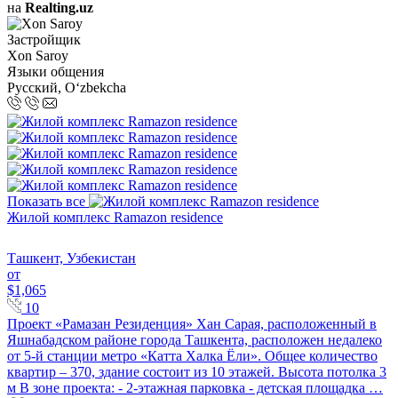
на
Realting.uz
Застройщик
Xon Saroy
Языки общения
Русский, Oʻzbekcha
Показать все
Жилой комплекс Ramazon residence
Ташкент, Узбекистан
от
$1,065
10
Проект «Рамазан Резиденция» Хан Сарая, расположенный в
Яшнабадском районе города Ташкента, расположен недалеко
от 5-й станции метро «Катта Халка Ёли». Общее количество
квартир – 370, здание состоит из 10 этажей. Высота потолка 3
м В зоне проекта: - 2-этажная парковка - детская площадка …