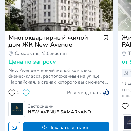
Многоквартирный жилой
Жи
дом ЖК New Avenue
PA
Самарканд, Узбекистан
Т
Цена по запросу
от
New Avenue – новый жилой комплекс
бизнес-класса, расположенный на улице
Нарпайская, в стенах которого вы сможете
"Riv
пополнить запас энергии и сил, чтобы
спрос клиен
Рекомендовать
1
проживать каждый следующий день на все
наш
100%. Здесь исторический Самарканд
тол
встречается с современностью. New Avenue»
Застройщик
расположени
— новый жилой комплекс би…
NEW AVENUE SAMARKAND
движ
Показать контакты