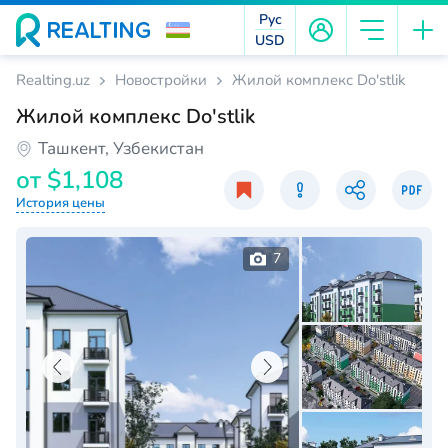
Рус
USD
Realting.uz
Новостройки
Жилой комплекс Do'stlik
Жилой комплекс Do'stlik
Ташкент, Узбекистан
от
$1,108
История цены
7