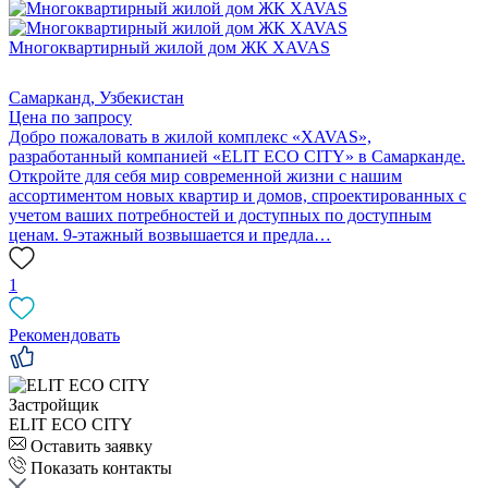
Многоквартирный жилой дом ЖК XAVAS
Самарканд, Узбекистан
Цена по запросу
Добро пожаловать в жилой комплекс «XAVAS»,
разработанный компанией «ELIT ECO СITY» в Самарканде.
Откройте для себя мир современной жизни с нашим
ассортиментом новых квартир и домов, спроектированных с
учетом ваших потребностей и доступных по доступным
ценам. 9-этажный возвышается и предла…
1
Рекомендовать
Застройщик
ELIT ECO СITY
Оставить заявку
Показать контакты