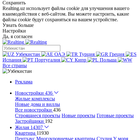
Сохранить
Realting.uz использует файлы cookie для улучшения вашего
взаимодействия с веб-сайтом. Вы можете настроить, какие
файлы cookie будут сохраняться на вашем устройстве.
Узнать больше
Настройки
Да, я согласен
Узбекистан
ОАЭ
Турция
Греция
Испания
Португалия
Кипр
Польша
Все страны
Реклама
Новостройки
436
Жилые комплексы
Новые дома и виллы
Все новостройки
436
Строящиеся проекты
Новые проекты
Готовые проекты
Застройщики
192
Жилая
14307
Квартира
11930
Пентхаус
Многоуровневые квартиры
Студия
У моря