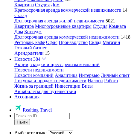
Квартира
Студия
Дом
Краткосрочная аренда коммерческой недвижимости
14
Склад
Долгосрочная аренда жилой недвижимости
5021
Квартира
Многоуровневые квартиры
Студия
Комната
Дом
Коттедж
Долгосрочная аренда коммерческой недвижимости
1418
Ресторан, кафе
Офис
Производство
Склад
Магазин
Готовый бизнес
Арендодатели
15
Новости
384
Акции, скидки и пресс-релизы компаний
Новости недвижимости
Новости компаний
Аналитика
Интервью
Личный опыт
Покупка и продажа недвижимости
Налоги
Работа
Жизнь за границей
Инвестиции
Визы
Авиабилеты для путешествий
Ассоциация
Realting Travel
Найти
Выберите язык: