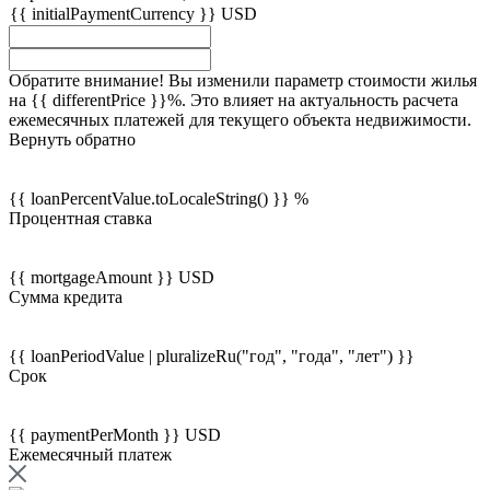
{{ initialPaymentCurrency }} USD
Обратите внимание! Вы изменили параметр стоимости жилья
на {{ differentPrice }}%. Это влияет на актуальность расчета
ежемесячных платежей для текущего объекта недвижимости.
Вернуть обратно
{{ loanPercentValue.toLocaleString() }} %
Процентная ставка
{{ mortgageAmount }} USD
Сумма кредита
{{ loanPeriodValue | pluralizeRu("год", "года", "лет") }}
Срок
{{ paymentPerMonth }} USD
Ежемесячный платеж