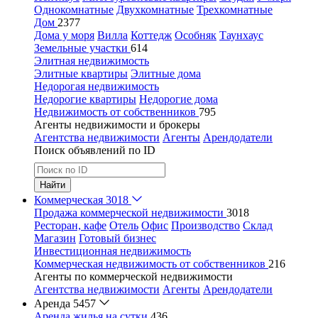
Однокомнатные
Двухкомнатные
Трехкомнатные
Дом
2377
Дома у моря
Вилла
Коттедж
Особняк
Таунхаус
Земельные участки
614
Элитная недвижимость
Элитные квартиры
Элитные дома
Недорогая недвижимость
Недорогие квартиры
Недорогие дома
Недвижимость от собственников
795
Агенты недвижимости и брокеры
Агентства недвижимости
Агенты
Арендодатели
Поиск объявлений по ID
Найти
Коммерческая
3018
Продажа коммерческой недвижимости
3018
Ресторан, кафе
Отель
Офис
Производство
Склад
Магазин
Готовый бизнес
Инвестиционная недвижимость
Коммерческая недвижимость от собственников
216
Агенты по коммерческой недвижимости
Агентства недвижимости
Агенты
Арендодатели
Аренда
5457
Аренда жилья на сутки
436