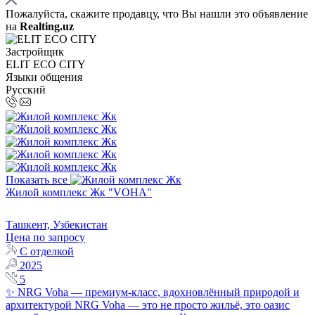
Пожалуйста, скажите продавцу, что Вы нашли это объявление
на
Realting.uz
Застройщик
ELIT ECO СITY
Языки общения
Русский
Показать все
Жилой комплекс Жк "VOHA"
Ташкент, Узбекистан
Цена по запросу
С отделкой
2025
5
✨ NRG Voha — премиум-класс, вдохновлённый природой и
архитектурой NRG Voha — это не просто жильё, это оазис