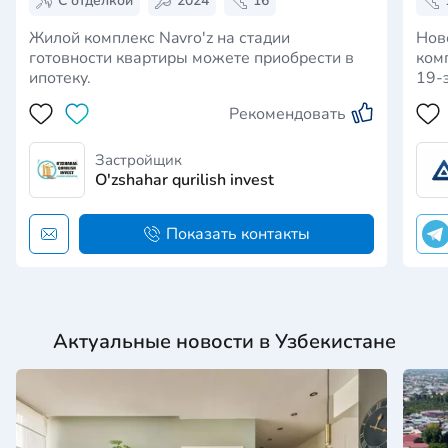
С отделкой
2024
16
Жилой комплекс Navro'z на стадии
Ново
готовности квартиры можете приобрести в
ком
ипотеку.
19-
пре
Рекомендовать
вып
пер
воп
Застройщик
ком
O'zshahar qurilish invest
Показать контакты
Актуальные новости в Узбекистане