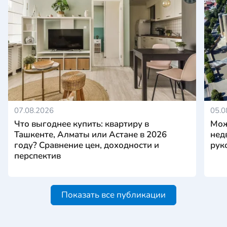
07.08.2026
05.0
Что выгоднее купить: квартиру в
Мож
Ташкенте, Алматы или Астане в 2026
нед
году? Сравнение цен, доходности и
рук
перспектив
Показать все публикации