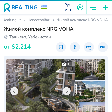
Рус
USD
Realting.uz
Новостройки
Жилой комплекс NRG VOHA
Жилой комплекс NRG VOHA
Ташкент, Узбекистан
от
$2,214
8