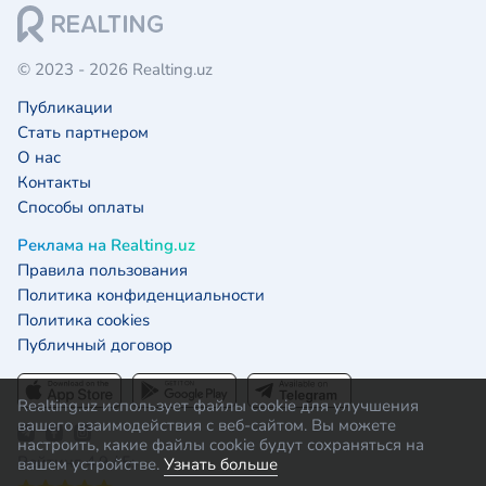
© 2023 - 2026 Realting.uz
Публикации
Стать партнером
О нас
Контакты
Способы оплаты
Реклама на Realting.uz
Правила пользования
Политика конфиденциальности
Политика cookies
Публичный договор
Realting.uz использует файлы cookie для улучшения
вашего взаимодействия с веб-сайтом. Вы можете
настроить, какие файлы cookie будут сохраняться на
Рейтинг 4.9 / 5:
вашем устройстве.
Узнать больше