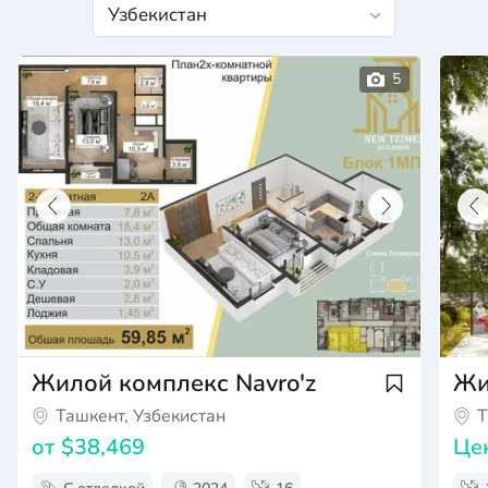
Жилой комплекс Navro'z
Жи
Ташкент, Узбекистан
Т
от
$38,469
Це