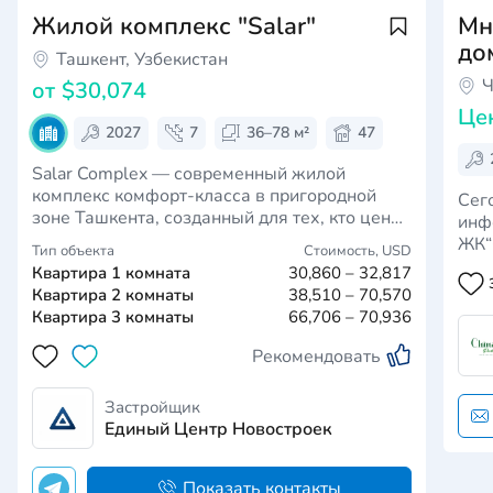
Жилой комплекс "Salar"
Мн
до
Ташкент, Узбекистан
Ч
от
$30,074
Це
2027
7
36–78 м²
47
Salar Complex — современный жилой
комплекс комфорт-класса в пригородной
Сег
зоне Ташкента, созданный для тех, кто ценит
инф
спокойную атмосферу, функциональные
ЖК“CHIN
Тип объекта
Стоимость,
USD
планировки и выгодное сочетание городской
завис
Квартира 1 комната
30,860 – 32,817
инфраструктуры с пригородным уровнем
эта
Квартира 2 комнаты
38,510 – 70,570
жизни. ✨ Архитектурная концепция Проект
игр
Квартира 3 комнаты
66,706 – 70,936
выполнен в совр…
для
зда
Рекомендовать
Застройщик
Единый Центр Новостроек
Показать контакты