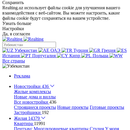
Сохранить
Realting.uz использует файлы cookie для улучшения вашего
взаимодействия с веб-сайтом. Вы можете настроить, какие
файлы cookie будут сохраняться на вашем устройстве.
Узнать больше
Настройки
Да, я согласен
Узбекистан
ОАЭ
Турция
Греция
Испания
Португалия
Кипр
Польша
Все страны
Реклама
Новостройки
436
Жилые комплексы
Новые дома и виллы
Все новостройки
436
Строящиеся проекты
Новые проекты
Готовые проекты
Застройщики
192
Жилая
14379
Квартира
11991
Пентхаус
Многоуровневые квартиры
Студия
У моря