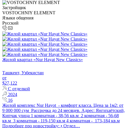
Застройщик
VOSTOCHNIY ELEMENT
Языки общения
Русский
Жилой квартал «Nur Hayat New Classics»
Ташкент, Узбекистан
от
$27,122
С отделкой
2024
16
Жилой комплекс Nur Hayot - комфорт класса. Цена за 1м2: от
9 000 000 сум Рассрочка до 24 месяцев. Адрес: Янгихаётский,
Кипчак улица 1 комнатная - 38-56 кв.м 2 комнатная - 56-68
кв.м 3 комнатная - 119-150 кв.м 4 комнатная - 173-184 кв.м
Подробнее про новостройку: • Отдел…