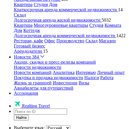
Квартира
Студия
Дом
Краткосрочная аренда коммерческой недвижимости
14
Склад
Долгосрочная аренда жилой недвижимости
5032
Квартира
Многоуровневые квартиры
Студия
Комната
Дом
Коттедж
Долгосрочная аренда коммерческой недвижимости
1422
Ресторан, кафе
Офис
Производство
Склад
Магазин
Готовый бизнес
Арендодатели
15
Новости
384
Акции, скидки и пресс-релизы компаний
Новости недвижимости
Новости компаний
Аналитика
Интервью
Личный опыт
Покупка и продажа недвижимости
Налоги
Работа
Жизнь за границей
Инвестиции
Визы
Авиабилеты для путешествий
Ассоциация
Realting Travel
Найти
Выберите язык: