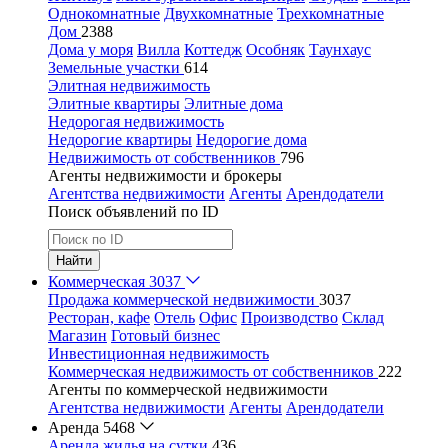
Однокомнатные
Двухкомнатные
Трехкомнатные
Дом
2388
Дома у моря
Вилла
Коттедж
Особняк
Таунхаус
Земельные участки
614
Элитная недвижимость
Элитные квартиры
Элитные дома
Недорогая недвижимость
Недорогие квартиры
Недорогие дома
Недвижимость от собственников
796
Агенты недвижимости и брокеры
Агентства недвижимости
Агенты
Арендодатели
Поиск объявлений по ID
Найти
Коммерческая
3037
Продажа коммерческой недвижимости
3037
Ресторан, кафе
Отель
Офис
Производство
Склад
Магазин
Готовый бизнес
Инвестиционная недвижимость
Коммерческая недвижимость от собственников
222
Агенты по коммерческой недвижимости
Агентства недвижимости
Агенты
Арендодатели
Аренда
5468
Аренда жилья на сутки
436