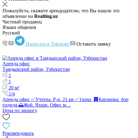
Пожалуйста, скажите арендодателю, что Вы нашли это
объявление на
Realting.uz
Частный продавец
Языки общения
Русский
Написать в Telegram
Оставить заявку
Аренда офис
Тамдынский район, Узбекистан
1
1
20 м²
1/4
Аренда офис ✅Учтепа. Р-н. 21 кв ✅1хона 🏢Карзинка бор
олдида 🌅Жой. Яхши. Офис м…
Цена по запросу
Рекомендовать