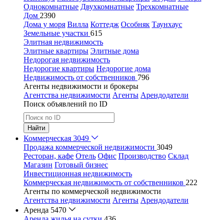
Однокомнатные
Двухкомнатные
Трехкомнатные
Дом
2390
Дома у моря
Вилла
Коттедж
Особняк
Таунхаус
Земельные участки
615
Элитная недвижимость
Элитные квартиры
Элитные дома
Недорогая недвижимость
Недорогие квартиры
Недорогие дома
Недвижимость от собственников
796
Агенты недвижимости и брокеры
Агентства недвижимости
Агенты
Арендодатели
Поиск объявлений по ID
Найти
Коммерческая
3049
Продажа коммерческой недвижимости
3049
Ресторан, кафе
Отель
Офис
Производство
Склад
Магазин
Готовый бизнес
Инвестиционная недвижимость
Коммерческая недвижимость от собственников
222
Агенты по коммерческой недвижимости
Агентства недвижимости
Агенты
Арендодатели
Аренда
5470
Аренда жилья на сутки
436