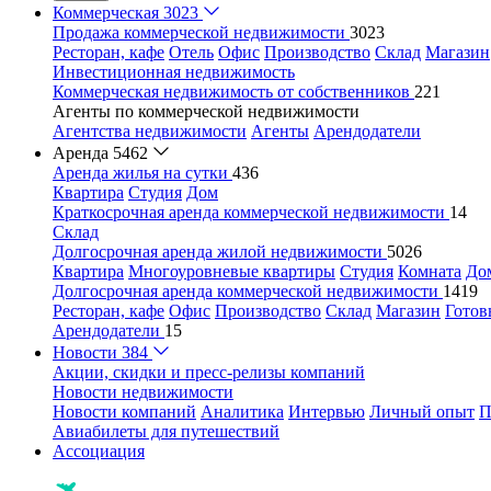
Коммерческая
3023
Продажа коммерческой недвижимости
3023
Ресторан, кафе
Отель
Офис
Производство
Склад
Магазин
Инвестиционная недвижимость
Коммерческая недвижимость от собственников
221
Агенты по коммерческой недвижимости
Агентства недвижимости
Агенты
Арендодатели
Аренда
5462
Аренда жилья на сутки
436
Квартира
Студия
Дом
Краткосрочная аренда коммерческой недвижимости
14
Склад
Долгосрочная аренда жилой недвижимости
5026
Квартира
Многоуровневые квартиры
Студия
Комната
До
Долгосрочная аренда коммерческой недвижимости
1419
Ресторан, кафе
Офис
Производство
Склад
Магазин
Готов
Арендодатели
15
Новости
384
Акции, скидки и пресс-релизы компаний
Новости недвижимости
Новости компаний
Аналитика
Интервью
Личный опыт
П
Авиабилеты для путешествий
Ассоциация