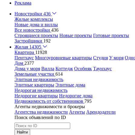
Реклама
Новостройки
436
Жилые комплексы
Новые дома и виллы
Все новостройки
436
Строящиеся проекты
Новые проекты
Готовые проекты
Застройщики
192
Жилая
14305
Квартира
11928
Пентхаус
Многоуровневые квартиры
Студия
У моря
Одн
Дом
2377
Дома у моря
Вилла
Коттедж
Особняк
Таунхаус
Земельные участки
614
Элитная недвижимость
Элитные квартиры
Элитные дома
Недорогая недвижимость
Недорогие квартиры
Недорогие дома
Недвижимость от собственников
795
Агенты недвижимости и брокеры
Агентства недвижимости
Агенты
Арендодатели
Поиск объявлений по ID
Найти