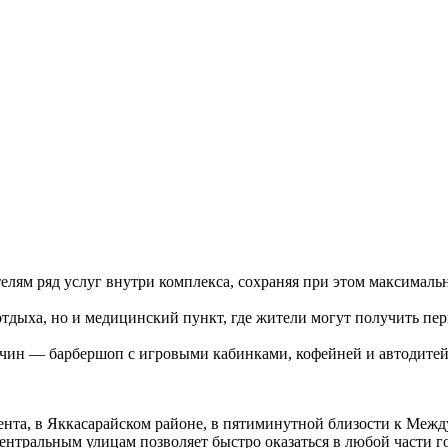
телям ряд услуг внутри комплекса, сохраняя при этом максимал
о отдыха, но и медицинский пункт, где жители могут получить
жчин — барбершоп с игровыми кабинками, кофейней и автодитейл
кента, в Яккасарайском районе, в пятиминутной близости к Меж
ентральным улицам позволяет быстро оказаться в любой части го