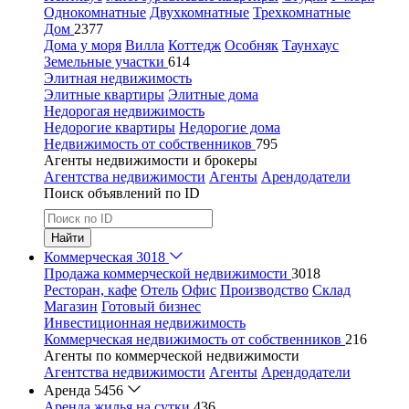
Однокомнатные
Двухкомнатные
Трехкомнатные
Дом
2377
Дома у моря
Вилла
Коттедж
Особняк
Таунхаус
Земельные участки
614
Элитная недвижимость
Элитные квартиры
Элитные дома
Недорогая недвижимость
Недорогие квартиры
Недорогие дома
Недвижимость от собственников
795
Агенты недвижимости и брокеры
Агентства недвижимости
Агенты
Арендодатели
Поиск объявлений по ID
Найти
Коммерческая
3018
Продажа коммерческой недвижимости
3018
Ресторан, кафе
Отель
Офис
Производство
Склад
Магазин
Готовый бизнес
Инвестиционная недвижимость
Коммерческая недвижимость от собственников
216
Агенты по коммерческой недвижимости
Агентства недвижимости
Агенты
Арендодатели
Аренда
5456
Аренда жилья на сутки
436