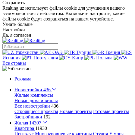
Сохранить
Realting.uz использует файлы cookie для улучшения вашего
взаимодействия с веб-сайтом. Вы можете настроить, какие
файлы cookie будут сохраняться на вашем устройстве.
Узнать больше
Настройки
Да, я согласен
Узбекистан
ОАЭ
Турция
Греция
Испания
Португалия
Кипр
Польша
Все страны
Реклама
Новостройки
436
Жилые комплексы
Новые дома и виллы
Все новостройки
436
Строящиеся проекты
Новые проекты
Готовые проекты
Застройщики
192
Жилая
14307
Квартира
11930
Пентхаус
Многоуровневые квартиры
Студия
У моря