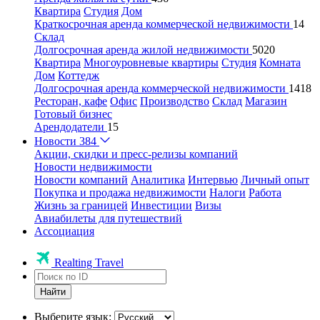
Квартира
Студия
Дом
Краткосрочная аренда коммерческой недвижимости
14
Склад
Долгосрочная аренда жилой недвижимости
5020
Квартира
Многоуровневые квартиры
Студия
Комната
Дом
Коттедж
Долгосрочная аренда коммерческой недвижимости
1418
Ресторан, кафе
Офис
Производство
Склад
Магазин
Готовый бизнес
Арендодатели
15
Новости
384
Акции, скидки и пресс-релизы компаний
Новости недвижимости
Новости компаний
Аналитика
Интервью
Личный опыт
Покупка и продажа недвижимости
Налоги
Работа
Жизнь за границей
Инвестиции
Визы
Авиабилеты для путешествий
Ассоциация
Realting Travel
Найти
Выберите язык: