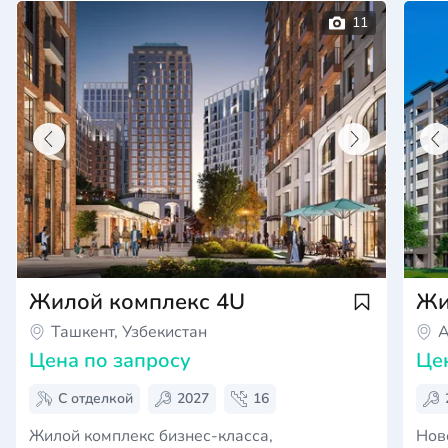
Жилой комплекс 4U
Жи
Ташкент, Узбекистан
А
Цена по запросу
Це
С отделкой
2027
16
Жилой комплекс бизнес-класса,
Ново