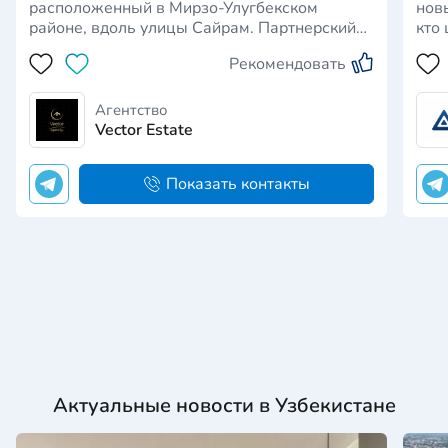
расположенный в Мирзо-Улугбекском
нов
районе, вдоль улицы Сайрам. Партнерский
кто
проект объединивший в себе опыт 2-х
этом
Рекомендовать
компаний - NRG-BI и Al Bina, где вы имеете
Све
возможность жить в ритме Манхэттена.
Он 
Энергия мегаполиса и статус
Яшнабад
Агентство
калифорнийской роскоши воплотились в
ком
Vector Estate
продума…
Показать контакты
Актуальные новости в Узбекистане