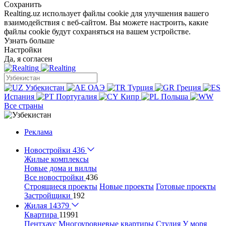
Сохранить
Realting.uz использует файлы cookie для улучшения вашего
взаимодействия с веб-сайтом. Вы можете настроить, какие
файлы cookie будут сохраняться на вашем устройстве.
Узнать больше
Настройки
Да, я согласен
Узбекистан
ОАЭ
Турция
Греция
Испания
Португалия
Кипр
Польша
Все страны
Реклама
Новостройки
436
Жилые комплексы
Новые дома и виллы
Все новостройки
436
Строящиеся проекты
Новые проекты
Готовые проекты
Застройщики
192
Жилая
14379
Квартира
11991
Пентхаус
Многоуровневые квартиры
Студия
У моря