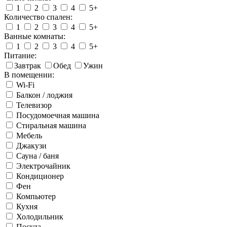
1
2
3
4
5+
Количество спален:
1
2
3
4
5+
Ванные комнаты:
1
2
3
4
5+
Питание:
Завтрак
Обед
Ужин
В помещении:
Wi-Fi
Балкон / лоджия
Телевизор
Посудомоечная машина
Стиральная машина
Мебель
Джакузи
Сауна / баня
Электрочайник
Кондиционер
Фен
Компьютер
Кухня
Холодильник
Посуда