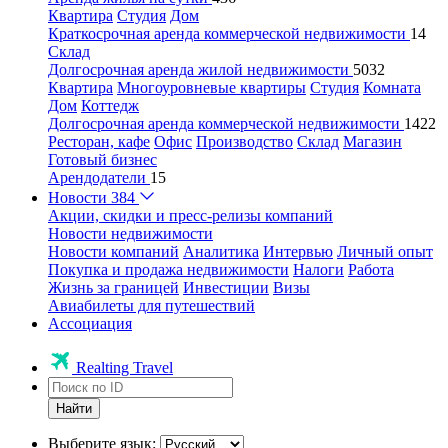
Квартира
Студия
Дом
Краткосрочная аренда коммерческой недвижимости
14
Склад
Долгосрочная аренда жилой недвижимости
5032
Квартира
Многоуровневые квартиры
Студия
Комната
Дом
Коттедж
Долгосрочная аренда коммерческой недвижимости
1422
Ресторан, кафе
Офис
Производство
Склад
Магазин
Готовый бизнес
Арендодатели
15
Новости
384
Акции, скидки и пресс-релизы компаний
Новости недвижимости
Новости компаний
Аналитика
Интервью
Личный опыт
Покупка и продажа недвижимости
Налоги
Работа
Жизнь за границей
Инвестиции
Визы
Авиабилеты для путешествий
Ассоциация
Realting Travel
Найти
Выберите язык: