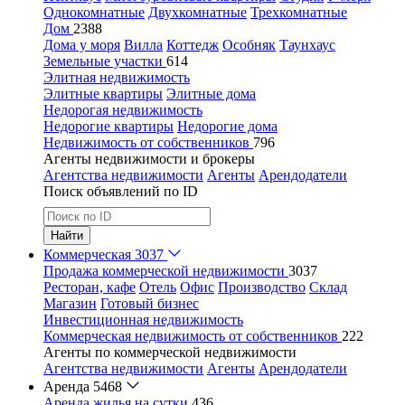
Однокомнатные
Двухкомнатные
Трехкомнатные
Дом
2388
Дома у моря
Вилла
Коттедж
Особняк
Таунхаус
Земельные участки
614
Элитная недвижимость
Элитные квартиры
Элитные дома
Недорогая недвижимость
Недорогие квартиры
Недорогие дома
Недвижимость от собственников
796
Агенты недвижимости и брокеры
Агентства недвижимости
Агенты
Арендодатели
Поиск объявлений по ID
Найти
Коммерческая
3037
Продажа коммерческой недвижимости
3037
Ресторан, кафе
Отель
Офис
Производство
Склад
Магазин
Готовый бизнес
Инвестиционная недвижимость
Коммерческая недвижимость от собственников
222
Агенты по коммерческой недвижимости
Агентства недвижимости
Агенты
Арендодатели
Аренда
5468
Аренда жилья на сутки
436