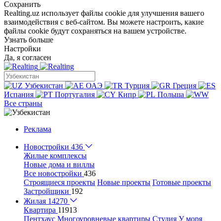
Сохранить
Realting.uz использует файлы cookie для улучшения вашего
взаимодействия с веб-сайтом. Вы можете настроить, какие
файлы cookie будут сохраняться на вашем устройстве.
Узнать больше
Настройки
Да, я согласен
Узбекистан
ОАЭ
Турция
Греция
Испания
Португалия
Кипр
Польша
Все страны
Реклама
Новостройки
436
Жилые комплексы
Новые дома и виллы
Все новостройки
436
Строящиеся проекты
Новые проекты
Готовые проекты
Застройщики
192
Жилая
14270
Квартира
11913
Пентхаус
Многоуровневые квартиры
Студия
У моря