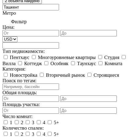
Метро
Фильтр
Цена:
Тип недвижимости:
Пентхаус
Многоуровневые квартиры
Студия
Вилла
Коттедж
Особняк
Таунхаус
Комната
Категория:
Новостройка
Вторичный рынок
Строящиеся
Поиск по тегам:
Общая площадь:
Площадь участка:
Число комнат:
1
2
3
4
5+
Количество спален:
1
2
3
4
5+