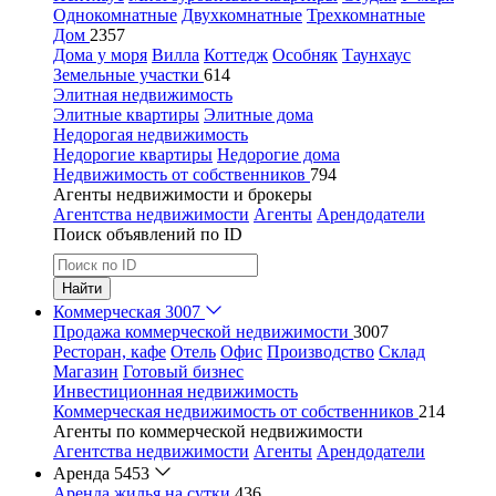
Однокомнатные
Двухкомнатные
Трехкомнатные
Дом
2357
Дома у моря
Вилла
Коттедж
Особняк
Таунхаус
Земельные участки
614
Элитная недвижимость
Элитные квартиры
Элитные дома
Недорогая недвижимость
Недорогие квартиры
Недорогие дома
Недвижимость от собственников
794
Агенты недвижимости и брокеры
Агентства недвижимости
Агенты
Арендодатели
Поиск объявлений по ID
Найти
Коммерческая
3007
Продажа коммерческой недвижимости
3007
Ресторан, кафе
Отель
Офис
Производство
Склад
Магазин
Готовый бизнес
Инвестиционная недвижимость
Коммерческая недвижимость от собственников
214
Агенты по коммерческой недвижимости
Агентства недвижимости
Агенты
Арендодатели
Аренда
5453
Аренда жилья на сутки
436