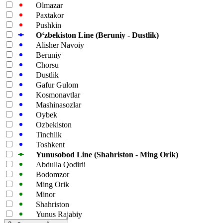
Olmazar
Paxtakor
Pushkin
Oʻzbekiston Line (Beruniy - Dustlik)
Alisher Navoiy
Beruniy
Chorsu
Dustlik
Gafur Gulom
Kosmonavtlar
Mashinasozlar
Oybek
Ozbekiston
Tinchlik
Toshkent
Yunusobod Line (Shahriston - Ming Orik)
Abdulla Qodirii
Bodomzor
Ming Orik
Minor
Shahriston
Yunus Rajabiy