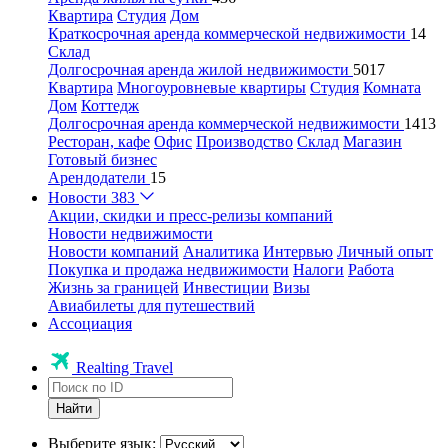
Квартира
Студия
Дом
Краткосрочная аренда коммерческой недвижимости
14
Склад
Долгосрочная аренда жилой недвижимости
5017
Квартира
Многоуровневые квартиры
Студия
Комната
Дом
Коттедж
Долгосрочная аренда коммерческой недвижимости
1413
Ресторан, кафе
Офис
Производство
Склад
Магазин
Готовый бизнес
Арендодатели
15
Новости
383
Акции, скидки и пресс-релизы компаний
Новости недвижимости
Новости компаний
Аналитика
Интервью
Личный опыт
Покупка и продажа недвижимости
Налоги
Работа
Жизнь за границей
Инвестиции
Визы
Авиабилеты для путешествий
Ассоциация
Realting Travel
Найти
Выберите язык: