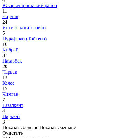
Юкарычирчикский район
11
Чирчик
24
Янгиюльский район
5
Нурафшан (Тойтепа)
16
Кибрай
37
Назарбек
20
Чарвак
13
Келес
15
Чимган
7
Газалкент
4
Паркент
3
Показать больше
Показать меньше
Очистить