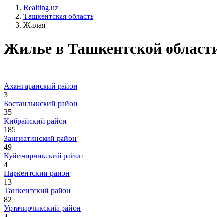
Realting.uz
Ташкентская область
Жилая
Жилье в Ташкентской области
Ахангаранский район
3
Бостанлыкский район
35
Кибрайский район
185
Зангиатинский район
49
Куйичирчикский район
4
Паркентский район
13
Ташкентский район
82
Уртачирчикский район
4