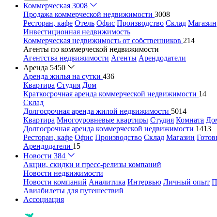
Коммерческая
3008
Продажа коммерческой недвижимости
3008
Ресторан, кафе
Отель
Офис
Производство
Склад
Магазин
Инвестиционная недвижимость
Коммерческая недвижимость от собственников
214
Агенты по коммерческой недвижимости
Агентства недвижимости
Агенты
Арендодатели
Аренда
5450
Аренда жилья на сутки
436
Квартира
Студия
Дом
Краткосрочная аренда коммерческой недвижимости
14
Склад
Долгосрочная аренда жилой недвижимости
5014
Квартира
Многоуровневые квартиры
Студия
Комната
До
Долгосрочная аренда коммерческой недвижимости
1413
Ресторан, кафе
Офис
Производство
Склад
Магазин
Готов
Арендодатели
15
Новости
384
Акции, скидки и пресс-релизы компаний
Новости недвижимости
Новости компаний
Аналитика
Интервью
Личный опыт
П
Авиабилеты для путешествий
Ассоциация