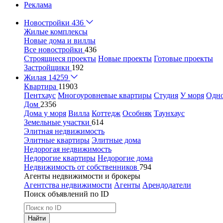
Реклама
Новостройки
436
Жилые комплексы
Новые дома и виллы
Все новостройки
436
Строящиеся проекты
Новые проекты
Готовые проекты
Застройщики
192
Жилая
14259
Квартира
11903
Пентхаус
Многоуровневые квартиры
Студия
У моря
Одн
Дом
2356
Дома у моря
Вилла
Коттедж
Особняк
Таунхаус
Земельные участки
614
Элитная недвижимость
Элитные квартиры
Элитные дома
Недорогая недвижимость
Недорогие квартиры
Недорогие дома
Недвижимость от собственников
794
Агенты недвижимости и брокеры
Агентства недвижимости
Агенты
Арендодатели
Поиск объявлений по ID
Найти