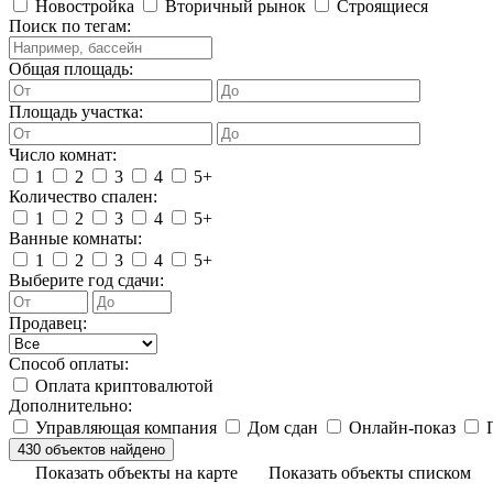
Новостройка
Вторичный рынок
Строящиеся
Поиск по тегам:
Общая площадь:
Площадь участка:
Число комнат:
1
2
3
4
5+
Количество спален:
1
2
3
4
5+
Ванные комнаты:
1
2
3
4
5+
Выберите год сдачи:
Продавец:
Способ оплаты:
Оплата криптовалютой
Дополнительно:
Управляющая компания
Дом сдан
Онлайн-показ
П
Показать объекты на карте
Показать объекты списком