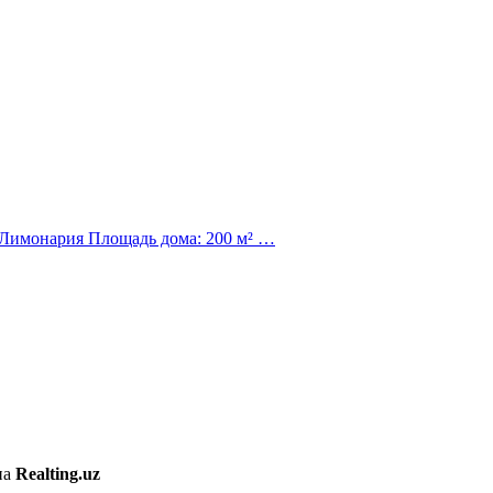
 Лимонария Площадь дома: 200 м² …
на
Realting.uz