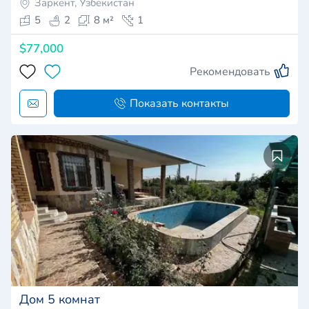
Заркент, Узбекистан
5
2
8 м²
1
$77,000
Рекомендовать
Показать контакты
Дом 5 комнат