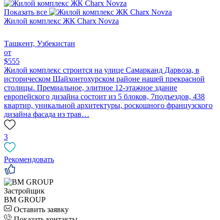
Показать все
Жилой комплекс ЖК Charx Novza
Ташкент, Узбекистан
от
$555
Жилой комплекс строится на улице Самарканд Дарвоза, в
историческом Шайхонтохурском районе нашей прекрасной
столицы. Премиальное, элитное 12-этажное здание
европейского дизайна состоит из 5 блоков, 7подъездов, 438
квартир, уникальной архитектуры, роскошного французского
дизайна фасада из трав…
3
Рекомендовать
Застройщик
BM GROUP
Оставить заявку
Показать контакты