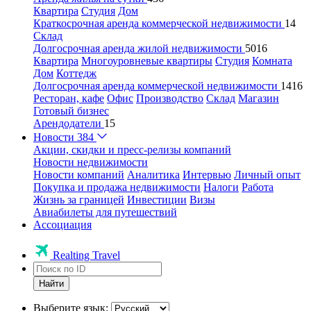
Квартира
Студия
Дом
Краткосрочная аренда коммерческой недвижимости
14
Склад
Долгосрочная аренда жилой недвижимости
5016
Квартира
Многоуровневые квартиры
Студия
Комната
Дом
Коттедж
Долгосрочная аренда коммерческой недвижимости
1416
Ресторан, кафе
Офис
Производство
Склад
Магазин
Готовый бизнес
Арендодатели
15
Новости
384
Акции, скидки и пресс-релизы компаний
Новости недвижимости
Новости компаний
Аналитика
Интервью
Личный опыт
Покупка и продажа недвижимости
Налоги
Работа
Жизнь за границей
Инвестиции
Визы
Авиабилеты для путешествий
Ассоциация
Realting Travel
Найти
Выберите язык: