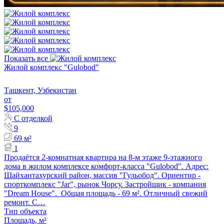
Показать все
Жилой комплекс "Gulobod"
Ташкент, Узбекистан
от
$105,000
С отделкой
9
69 м²
1
Продаётся 2-комнатная квартира на 8-м этаже 9-этажного
дома в жилом комплексе комфорт-класса "Gulobod". Адрес:
Шайхантахурский район, массив "Гульобод". Ориентир -
спорткомплекс "Jar", рынок Чорсу. Застройщик - компания
"Dream House". Общая площадь - 69 м². Отличный свежий
ремонт. С…
Тип объекта
Площадь, м²