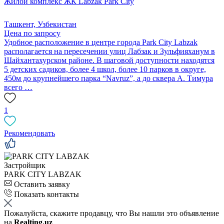
Жилой комплекс ЖК Labzak Park City
Ташкент, Узбекистан
Цена по запросу
Удобное расположение в центре города Park City Labzak
располагается на пересечении улиц Лабзак и Зульфияханум в
Шайхантахурском районе. В шаговой доступности находятся
5 детских садиков, более 4 школ, более 10 парков в округе,
450м до крупнейшего парка “Navruz”, а до сквера А. Тимура
всего …
1
Рекомендовать
Застройщик
PARK CITY LABZAK
Оставить заявку
Показать контакты
Пожалуйста, скажите продавцу, что Вы нашли это объявление
на
Realting.uz