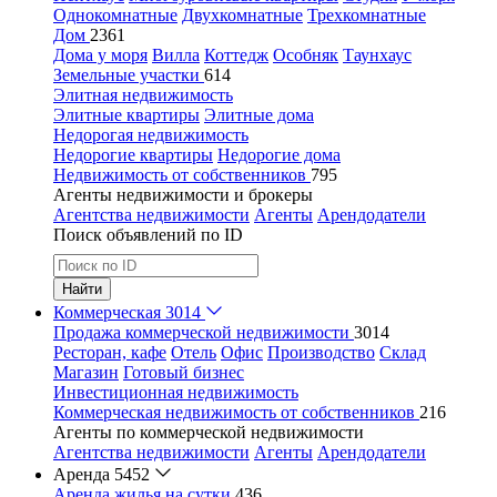
Однокомнатные
Двухкомнатные
Трехкомнатные
Дом
2361
Дома у моря
Вилла
Коттедж
Особняк
Таунхаус
Земельные участки
614
Элитная недвижимость
Элитные квартиры
Элитные дома
Недорогая недвижимость
Недорогие квартиры
Недорогие дома
Недвижимость от собственников
795
Агенты недвижимости и брокеры
Агентства недвижимости
Агенты
Арендодатели
Поиск объявлений по ID
Найти
Коммерческая
3014
Продажа коммерческой недвижимости
3014
Ресторан, кафе
Отель
Офис
Производство
Склад
Магазин
Готовый бизнес
Инвестиционная недвижимость
Коммерческая недвижимость от собственников
216
Агенты по коммерческой недвижимости
Агентства недвижимости
Агенты
Арендодатели
Аренда
5452
Аренда жилья на сутки
436