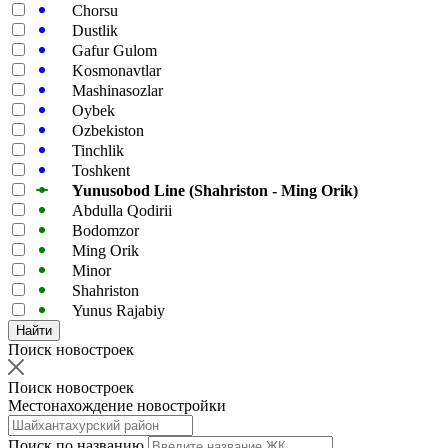
Chorsu
Dustlik
Gafur Gulom
Kosmonavtlar
Mashinasozlar
Oybek
Ozbekiston
Tinchlik
Toshkent
Yunusobod Line (Shahriston - Ming Orik)
Abdulla Qodirii
Bodomzor
Ming Orik
Minor
Shahriston
Yunus Rajabiy
Поиск новостроек
Поиск новостроек
Местонахождение новостройки
Поиск по названию