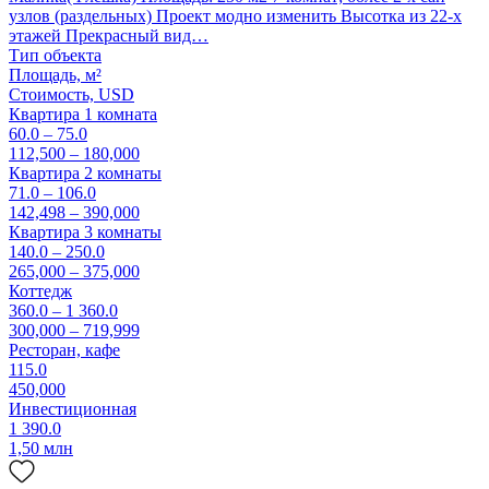
узлов (раздельных) Проект модно изменить Высотка из 22-х
этажей Прекрасный вид…
Тип объекта
Площадь, м²
Стоимость,
USD
Квартира 1 комната
60.0 – 75.0
112,500 – 180,000
Квартира 2 комнаты
71.0 – 106.0
142,498 – 390,000
Квартира 3 комнаты
140.0 – 250.0
265,000 – 375,000
Коттедж
360.0 – 1 360.0
300,000 – 719,999
Ресторан, кафе
115.0
450,000
Инвестиционная
1 390.0
1,50 млн