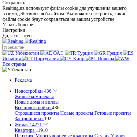
Сохранить
Realting.uz использует файлы cookie для улучшения вашего
взаимодействия с веб-сайтом. Вы можете настроить, какие
файлы cookie будут сохраняться на вашем устройстве.
Узнать больше
Настройки
Да, я согласен
Узбекистан
ОАЭ
Турция
Греция
Испания
Португалия
Кипр
Польша
Все страны
Реклама
Новостройки
436
Жилые комплексы
Новые дома и виллы
Все новостройки
436
Строящиеся проекты
Новые проекты
Готовые проекты
Застройщики
192
Жилая
14271
Квартира
11910
Пентхаус
Многоуровневые квартиры
Студия
У моря