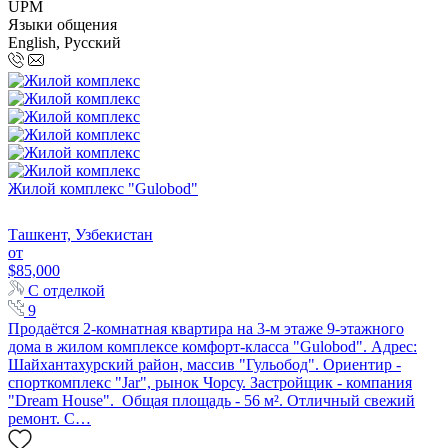
UPM
Языки общения
English, Русский
Жилой комплекс "Gulobod"
Ташкент, Узбекистан
от
$85,000
С отделкой
9
Продаётся 2-комнатная квартира на 3-м этаже 9-этажного
дома в жилом комплексе комфорт-класса "Gulobod". Адрес:
Шайхантахурский район, массив "Гульобод". Ориентир -
спорткомплекс "Jar", рынок Чорсу. Застройщик - компания
"Dream House". Общая площадь - 56 м². Отличный свежий
ремонт. С…