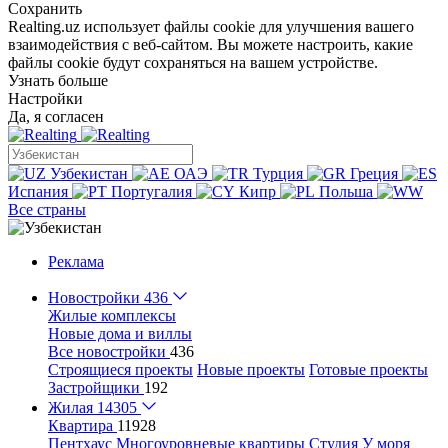
Сохранить
Realting.uz использует файлы cookie для улучшения вашего
взаимодействия с веб-сайтом. Вы можете настроить, какие
файлы cookie будут сохраняться на вашем устройстве.
Узнать больше
Настройки
Да, я согласен
Узбекистан
ОАЭ
Турция
Греция
Испания
Португалия
Кипр
Польша
Все страны
Реклама
Новостройки
436
Жилые комплексы
Новые дома и виллы
Все новостройки
436
Строящиеся проекты
Новые проекты
Готовые проекты
Застройщики
192
Жилая
14305
Квартира
11928
Пентхаус
Многоуровневые квартиры
Студия
У моря