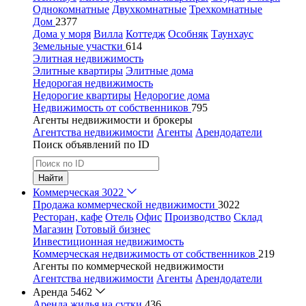
Однокомнатные
Двухкомнатные
Трехкомнатные
Дом
2377
Дома у моря
Вилла
Коттедж
Особняк
Таунхаус
Земельные участки
614
Элитная недвижимость
Элитные квартиры
Элитные дома
Недорогая недвижимость
Недорогие квартиры
Недорогие дома
Недвижимость от собственников
795
Агенты недвижимости и брокеры
Агентства недвижимости
Агенты
Арендодатели
Поиск объявлений по ID
Найти
Коммерческая
3022
Продажа коммерческой недвижимости
3022
Ресторан, кафе
Отель
Офис
Производство
Склад
Магазин
Готовый бизнес
Инвестиционная недвижимость
Коммерческая недвижимость от собственников
219
Агенты по коммерческой недвижимости
Агентства недвижимости
Агенты
Арендодатели
Аренда
5462
Аренда жилья на сутки
436