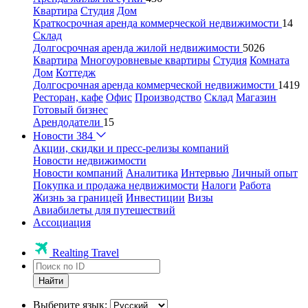
Квартира
Студия
Дом
Краткосрочная аренда коммерческой недвижимости
14
Склад
Долгосрочная аренда жилой недвижимости
5026
Квартира
Многоуровневые квартиры
Студия
Комната
Дом
Коттедж
Долгосрочная аренда коммерческой недвижимости
1419
Ресторан, кафе
Офис
Производство
Склад
Магазин
Готовый бизнес
Арендодатели
15
Новости
384
Акции, скидки и пресс-релизы компаний
Новости недвижимости
Новости компаний
Аналитика
Интервью
Личный опыт
Покупка и продажа недвижимости
Налоги
Работа
Жизнь за границей
Инвестиции
Визы
Авиабилеты для путешествий
Ассоциация
Realting Travel
Найти
Выберите язык: