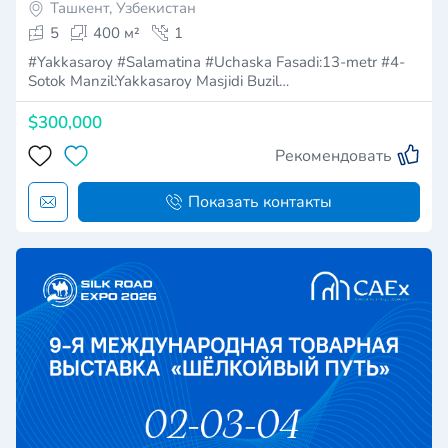
Ташкент, Узбекистан
5
400 м²
1
#Yakkasaroy #Salamatina #Uchaska Fasadi:13-metr #4-
Sotok Manzil:Yakkasaroy Masjidi Buzil…
$300,000
Рекомендовать
Показать контакты