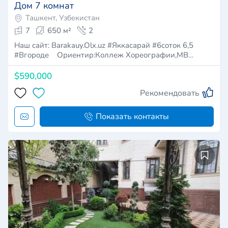
Дом 7 комнат
Ташкент, Узбекистан
7
650 м²
2
Наш сайт: Barakauy.Olx.uz #Яккасарай #6соток 6,5
#Вгороде Ориентир:Коллеж Хореографии,МВ…
$590,000
Рекомендовать
Показать контакты