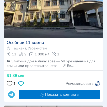
Особняк 11 комнат
Ташкент, Узбекистан
11
9
1 000 м²
3
🏡 Элитный дом в Яккасарае — VIP-резиденция для
семьи или представительства 📍 Як…
$1,38 млн
Рекомендовать
2
Показать контакты