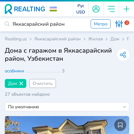
Рус
USD
1
Метро
Realting.uz
Яккасарайский район
Жилая
Дом
Га
Дома с гаражом в Яккасарайский
район, Узбекистан
особняки
3
Дом
Очистить
27 объектов найдено