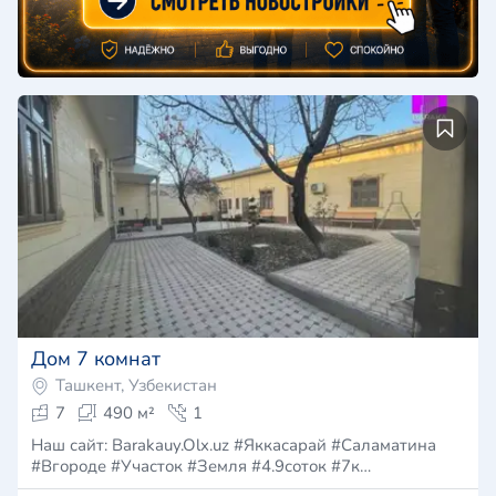
Дом 7 комнат
Ташкент, Узбекистан
7
490 м²
1
Наш сайт: Barakauy.Olx.uz #Яккасарай #Саламатина
#Вгороде #Участок #Земля #4.9соток #7к…