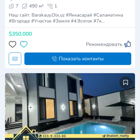
7
490 м²
1
Наш сайт: Barakauy.Olx.uz #Яккасарай #Саламатина
#Вгороде #Участок #Земля #4.9соток #7к…
$350,000
Рекомендовать
Показать контакты