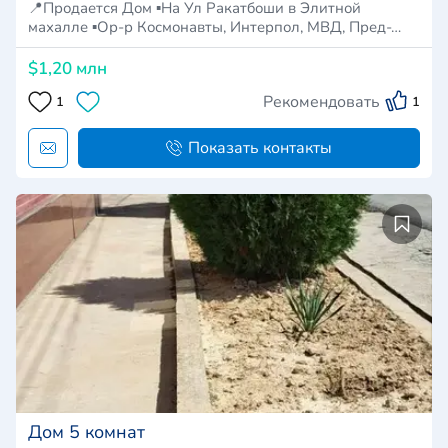
📍Продается Дом ▪️На Ул Ракатбоши в Элитной
махалле ▪️Ор-р Космонавты, Интерпол, МВД, Пред-…
$1,20 млн
Рекомендовать
1
1
Показать контакты
Дом 5 комнат