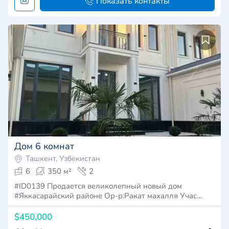
Показать контакты
Дом 6 комнат
Ташкент, Узбекистан
6
350 м²
2
#ID0139 Продается великолепный новый дом
#Яккасарайский районе Ор-р:Ракат махалля Учас…
$450,000