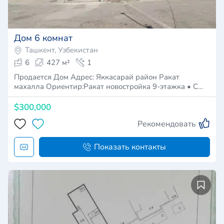
Дом 6 комнат
Ташкент, Узбекистан
6
427 м²
1
Продается Дом Адрес: Яккасарай район Ракат
махалла Ориентир:Ракат новостройка 9-этажка • С…
$300,000
Рекомендовать
Показать контакты