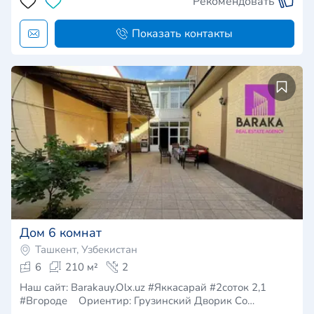
Рекомендовать
Показать контакты
Дом 6 комнат
Ташкент, Узбекистан
6
210 м²
2
Наш сайт: Barakauy.Olx.uz #Яккасарай #2соток 2,1
#Вгороде Ориентир: Грузинский Дворик Со…