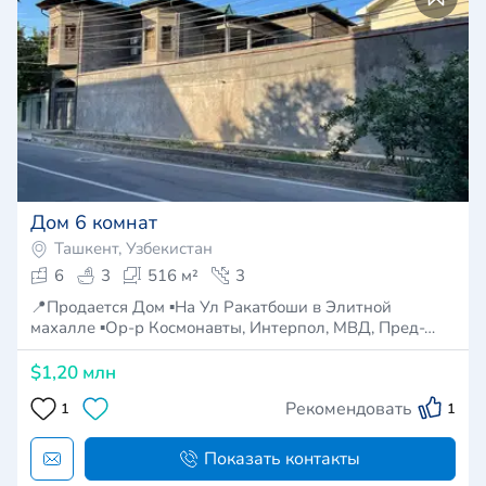
Дом 6 комнат
Ташкент, Узбекистан
6
3
516 м²
3
📍Продается Дом ▪️На Ул Ракатбоши в Элитной
махалле ▪️Ор-р Космонавты, Интерпол, МВД, Пред-…
$1,20 млн
Рекомендовать
1
1
Показать контакты