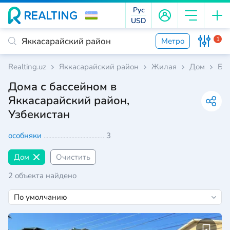
Рус
USD
1
Метро
Realting.uz
Яккасарайский район
Жилая
Дом
Ба
Дома с бассейном в
Яккасарайский район,
Узбекистан
особняки
3
Дом
Очистить
2 объекта найдено