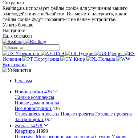
Сохранить
Realting.uz использует файлы cookie для улучшения вашего
взаимодействия с веб-сайтом. Вы можете настроить, какие
файлы cookie будут сохраняться на вашем устройстве.
Узнать больше
Настройки
Да, я согласен
Узбекистан
ОАЭ
Турция
Греция
Испания
Португалия
Кипр
Польша
Все страны
Реклама
Новостройки
436
Жилые комплексы
Новые дома и виллы
Все новостройки
436
Строящиеся проекты
Новые проекты
Готовые проекты
Застройщики
192
Жилая
14378
Квартира
11990
Пентхаус
Многоуровневые квартиры
Студия
У моря