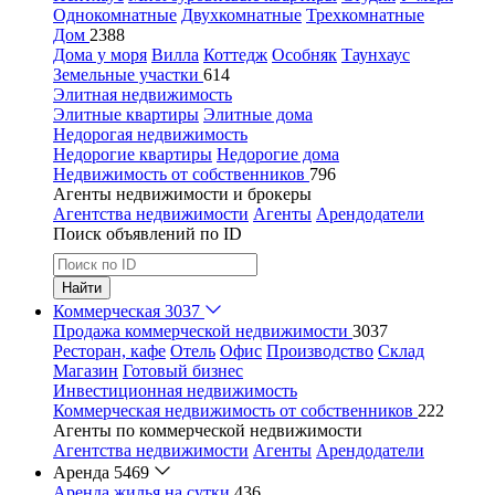
Однокомнатные
Двухкомнатные
Трехкомнатные
Дом
2388
Дома у моря
Вилла
Коттедж
Особняк
Таунхаус
Земельные участки
614
Элитная недвижимость
Элитные квартиры
Элитные дома
Недорогая недвижимость
Недорогие квартиры
Недорогие дома
Недвижимость от собственников
796
Агенты недвижимости и брокеры
Агентства недвижимости
Агенты
Арендодатели
Поиск объявлений по ID
Найти
Коммерческая
3037
Продажа коммерческой недвижимости
3037
Ресторан, кафе
Отель
Офис
Производство
Склад
Магазин
Готовый бизнес
Инвестиционная недвижимость
Коммерческая недвижимость от собственников
222
Агенты по коммерческой недвижимости
Агентства недвижимости
Агенты
Арендодатели
Аренда
5469
Аренда жилья на сутки
436