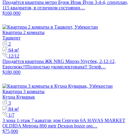
Продаётся квартира метро Буюк Ипак Йули 3-4-4, спецплан,
115 квадратов, в отличном состоянии…
$160,000
Квартира 2 комнаты
Ташкент
2
64 м²
12/12
Продаётся квартира ЖК NRG Мирзо-Улугбек, 2-12-12,
Евролюкс!!Полностью укомплектована!! Телеф…
$180,000
Квартира 3 комнаты
Кухна Кумарык
3
84 м²
1/7
3 хона 1-этаж 7-каватли дом Сергели 6А HAVAS MARKET
OLDİDA Metroga 800 metr Dexqon bozor orq…
$75,000