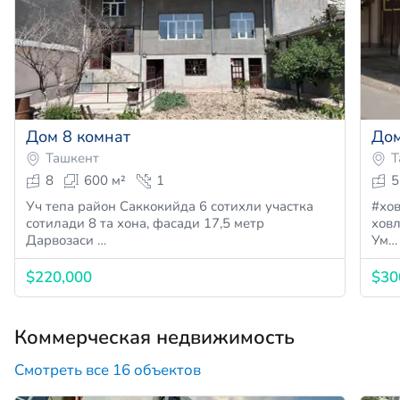
Дом 8 комнат
Дом
Ташкент
Т
8
600 м²
1
5
Уч тепа район Саккокийда 6 сотихли участка
#ховли
сотилади 8 та хона, фасади 17,5 метр
ховл
Дарвозаси …
Ум…
$220,000
$30
Коммерческая недвижимость
Смотреть все 16 объектов