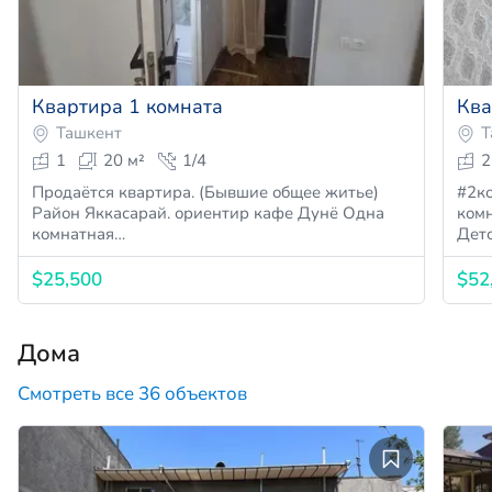
Квартира 1 комната
Ква
Ташкент
Т
1
20 м²
1/4
2
Продаётся квартира. (Бывшие общее житье)
#2ком
Район Яккасарай. ориентир кафе Дунё Одна
комн
комнатная…
Дет
$25,500
$52
Дома
Смотреть все 36 объектов