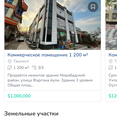
Коммерческое помещение 1 200 м²
Ком
Ташкент
Т
1 200 м²
3/3
1
Продаётся нежилое здание Мирабадский
Сро
район, улица Фаргона йули. Здание 3 уровня.
Учт
Общая площ…
Оут
$1,000,000
$12
Земельные участки