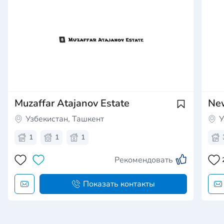
Muzaffar Atajanov Estate
New
Узбекистан, Ташкент
У
1
1
1
Рекомендовать
Показать контакты