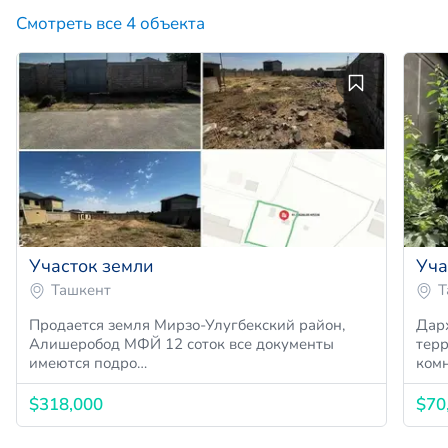
Смотреть все 4 объекта
Участок земли
Уча
Ташкент
Т
Продается земля Мирзо-Улугбекский район,
Дархан 
Алишеробод МФЙ 12 соток все документы
территории ест
имеются подро…
ком
$318,000
$70