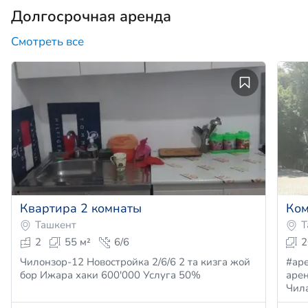
Долгосрочная аренда
Смотреть все
Квартира 2 комнаты
Ком
Ташкент
Т
2
55 м²
6/6
2
Чилонзор-12 Новостройка 2/6/6 2 та кизга жой
#арен
бор Ижара хаки 600'000 Услуга 50%
аре
Чил