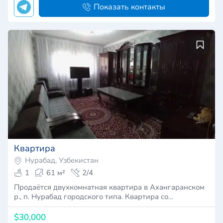
Показать контакты
Квартира
Нурабад, Узбекистан
1
61 м²
2/4
Продаётся двухкомнатная квартира в Ахангаранском
р., п. Нурабад городского типа. Квартира со…
$30,000