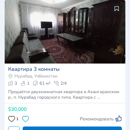
Квартира 3 комнаты
Нурабад, Узбекистан
3
1
61 м²
2/4
Продаётся двухкомнатная квартира в Ахангаранском
р., п. Нурабад городского типа. Квартира с …
$30,000
Рекомендовать
1