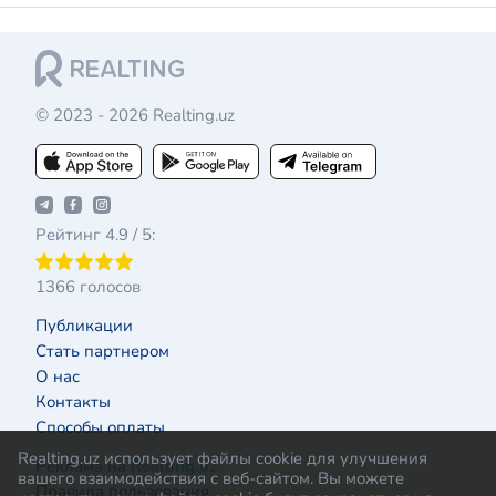
© 2023 - 2026 Realting.uz
Рейтинг 4.9 / 5:
1366 голосов
Публикации
Стать партнером
О нас
Контакты
Способы оплаты
Realting.uz использует файлы cookie для улучшения
Реклама на Realting.uz
вашего взаимодействия с веб-сайтом. Вы можете
Правила пользования