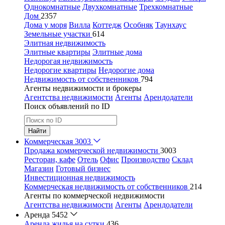
Однокомнатные
Двухкомнатные
Трехкомнатные
Дом
2357
Дома у моря
Вилла
Коттедж
Особняк
Таунхаус
Земельные участки
614
Элитная недвижимость
Элитные квартиры
Элитные дома
Недорогая недвижимость
Недорогие квартиры
Недорогие дома
Недвижимость от собственников
794
Агенты недвижимости и брокеры
Агентства недвижимости
Агенты
Арендодатели
Поиск объявлений по ID
Найти
Коммерческая
3003
Продажа коммерческой недвижимости
3003
Ресторан, кафе
Отель
Офис
Производство
Склад
Магазин
Готовый бизнес
Инвестиционная недвижимость
Коммерческая недвижимость от собственников
214
Агенты по коммерческой недвижимости
Агентства недвижимости
Агенты
Арендодатели
Аренда
5452
Аренда жилья на сутки
436