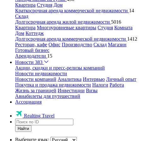
Квартира
Студия
Дом
Краткосрочная аренда коммерческой недвижимости
14
Склад
Долгосрочная аренда жилой недвижимости
5016
Квартира
Многоуровневые квартиры
Студия
Комната
Дом
Коттедж
Долгосрочная аренда коммерческой недвижимости
1412
Ресторан, кафе
Офис
Производство
Склад
Магазин
Готовый бизнес
Арендодатели
15
Новости
383
Акции, скидки и пресс-релизы компаний
Новости недвижимости
Новости компаний
Аналитика
Интервью
Личный опыт
Покупка и продажа недвижимости
Налоги
Работа
Жизнь за границей
Инвестиции
Визы
Авиабилеты для путешествий
Ассоциация
Realting Travel
Найти
Выберите язык: