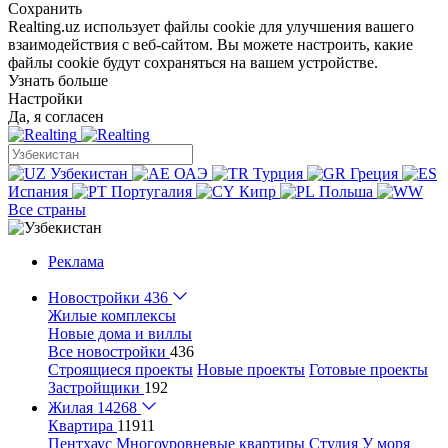
Сохранить
Realting.uz использует файлы cookie для улучшения вашего
взаимодействия с веб-сайтом. Вы можете настроить, какие
файлы cookie будут сохраняться на вашем устройстве.
Узнать больше
Настройки
Да, я согласен
Узбекистан
ОАЭ
Турция
Греция
Испания
Португалия
Кипр
Польша
Все страны
Реклама
Новостройки
436
Жилые комплексы
Новые дома и виллы
Все новостройки
436
Строящиеся проекты
Новые проекты
Готовые проекты
Застройщики
192
Жилая
14268
Квартира
11911
Пентхаус
Многоуровневые квартиры
Студия
У моря