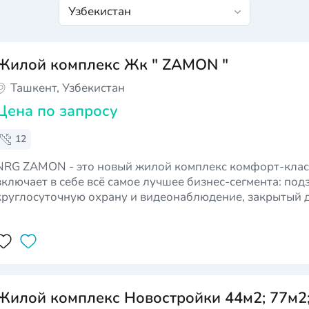
Жилой комплекс Жк " ZAMON "
Ташкент, Узбекистан
Цена по запросу
12
NRG ZAMON - это новый жилой комплекс комфорт-клас
включает в себе всё самое лучшее бизнес-сегмента: под
круглосуточную охрану и видеонаблюдение, закрытый 
астливой жизни. ЖК NRG ZAMON - современный жилой комплекс,
состоящий из 4 очередей и дом…
Жилой комплекс Новостройки 44м2; 77м2;