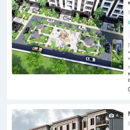
кв
м
дв
Т