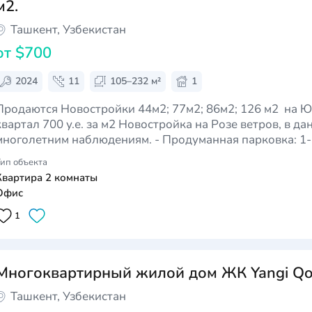
м2.
Ташкент, Узбекистан
от
$700
2024
11
105–232 м²
1
Продаются Новостройки 44м2; 77м2; 86м2; 126 м2 на Ю
артал 700 у.е. за м2 Новостройка на Розе ветров, в данном месте по
ноголетним наблюдениям. - Продуманная парковка: 1- наземная; 2-
ухуровневая подземная - 2 лифта (грузовой; пассажирский) - Просторные
ип объекта
подъезды: 4…
Квартира 2 комнаты
Офис
1
Многоквартирный жилой дом ЖК Yangi Qo'
Ташкент, Узбекистан