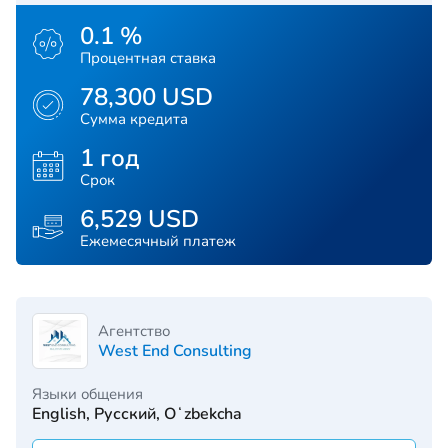
0.1 %
Процентная ставка
78,300 USD
Сумма кредита
1 год
Срок
6,529 USD
Ежемесячный платеж
Агентство
West End Consulting
Языки общения
English, Русский, Oʻzbekcha