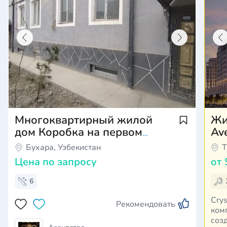
Многоквартирный жилой
Жи
дом Коробка на первом
Av
этаже 42м2 +42м2 подвал
Бухара, Узбекистан
Т
можно под дуплекс
Цена по запросу
от
6
Cry
Рекомендовать
ком
соз