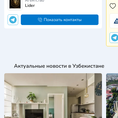
Агентство
жиз
Lider
объ
фун
инф
Показать контакты
еже
Актуальные новости в Узбекистане