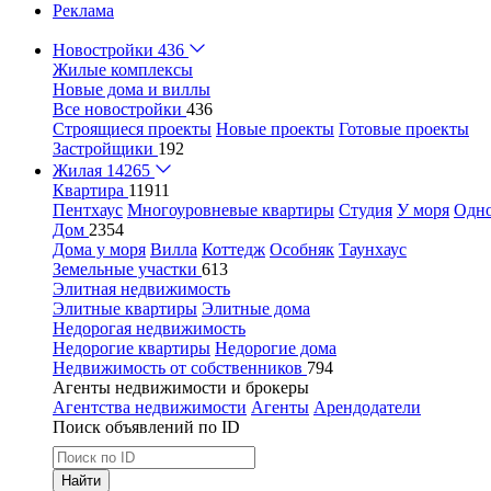
Реклама
Новостройки
436
Жилые комплексы
Новые дома и виллы
Все новостройки
436
Строящиеся проекты
Новые проекты
Готовые проекты
Застройщики
192
Жилая
14265
Квартира
11911
Пентхаус
Многоуровневые квартиры
Студия
У моря
Одн
Дом
2354
Дома у моря
Вилла
Коттедж
Особняк
Таунхаус
Земельные участки
613
Элитная недвижимость
Элитные квартиры
Элитные дома
Недорогая недвижимость
Недорогие квартиры
Недорогие дома
Недвижимость от собственников
794
Агенты недвижимости и брокеры
Агентства недвижимости
Агенты
Арендодатели
Поиск объявлений по ID
Найти