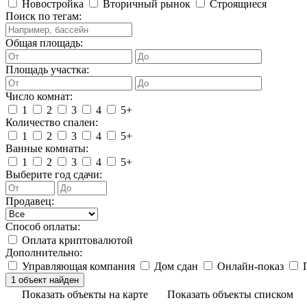
Новостройка
Вторичный рынок
Строящиеся
Поиск по тегам:
Общая площадь:
Площадь участка:
Число комнат:
1
2
3
4
5+
Количество спален:
1
2
3
4
5+
Ванные комнаты:
1
2
3
4
5+
Выберите год сдачи:
Продавец:
Способ оплаты:
Оплата криптовалютой
Дополнительно:
Управляющая компания
Дом сдан
Онлайн-показ
П
Показать объекты на карте
Показать объекты списком