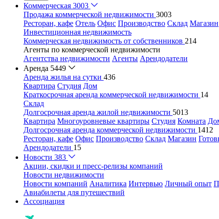
Коммерческая
3003
Продажа коммерческой недвижимости
3003
Ресторан, кафе
Отель
Офис
Производство
Склад
Магазин
Инвестиционная недвижимость
Коммерческая недвижимость от собственников
214
Агенты по коммерческой недвижимости
Агентства недвижимости
Агенты
Арендодатели
Аренда
5449
Аренда жилья на сутки
436
Квартира
Студия
Дом
Краткосрочная аренда коммерческой недвижимости
14
Склад
Долгосрочная аренда жилой недвижимости
5013
Квартира
Многоуровневые квартиры
Студия
Комната
До
Долгосрочная аренда коммерческой недвижимости
1412
Ресторан, кафе
Офис
Производство
Склад
Магазин
Готов
Арендодатели
15
Новости
383
Акции, скидки и пресс-релизы компаний
Новости недвижимости
Новости компаний
Аналитика
Интервью
Личный опыт
П
Авиабилеты для путешествий
Ассоциация