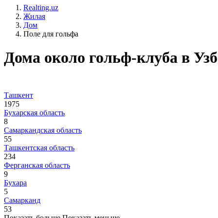
Realting.uz
Жилая
Дом
Поле для гольфа
Дома около гольф-клуба в Уз
Ташкент
1975
Бухарская область
8
Самаркандская область
55
Ташкентская область
234
Ферганская область
9
Бухара
5
Самарканд
53
Показать больше
Показать меньше