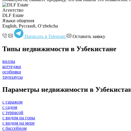
Агентство
DLF Estate
Языки общения
English, Русский, Oʻzbekcha
Написать в Telegram
Оставить заявку
Типы недвижимости в Узбекистане
виллы
коттеджи
особняки
таунхаусы
Параметры недвижимости в Узбекиста
с гаражом
с садом
с террасой
с видом на горы
с видом на море
с бассейном