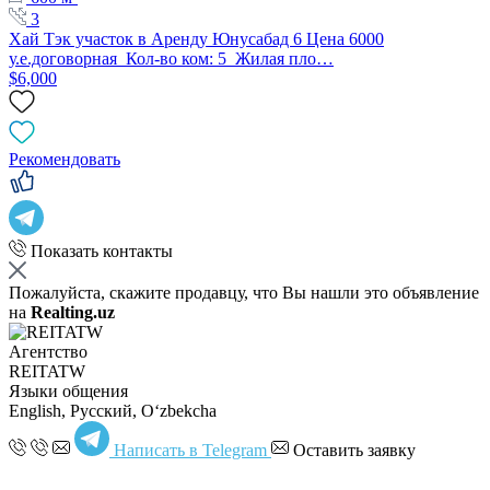
3
Хай Тэк участок в Аренду Юнусабад 6 Цена 6000
у.е.договорная Кол-во ком: 5 Жилая пло…
$6,000
Рекомендовать
Показать контакты
Пожалуйста, скажите продавцу, что Вы нашли это объявление
на
Realting.uz
Агентство
REITATW
Языки общения
English, Русский, Oʻzbekcha
Написать в Telegram
Оставить заявку