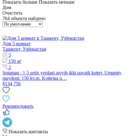
Показать больше
Показать меньше
Дом
Очистить
764 объекта найдено
Дом 5 комнат
Ташкент, Узбекистан
5
150 м²
2
Sotaman : 1,5 sotix yerdagi ajoyib ikki qavatli kottej. Umumiy
maydoni: 150 kv.m. Kottejga q…
$134,756
Рекомендовать
Показать контакты