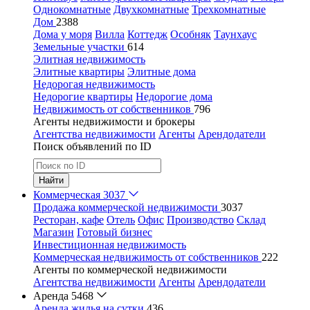
Однокомнатные
Двухкомнатные
Трехкомнатные
Дом
2388
Дома у моря
Вилла
Коттедж
Особняк
Таунхаус
Земельные участки
614
Элитная недвижимость
Элитные квартиры
Элитные дома
Недорогая недвижимость
Недорогие квартиры
Недорогие дома
Недвижимость от собственников
796
Агенты недвижимости и брокеры
Агентства недвижимости
Агенты
Арендодатели
Поиск объявлений по ID
Найти
Коммерческая
3037
Продажа коммерческой недвижимости
3037
Ресторан, кафе
Отель
Офис
Производство
Склад
Магазин
Готовый бизнес
Инвестиционная недвижимость
Коммерческая недвижимость от собственников
222
Агенты по коммерческой недвижимости
Агентства недвижимости
Агенты
Арендодатели
Аренда
5468
Аренда жилья на сутки
436