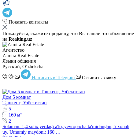
Показать контакты
Пожалуйста, скажите продавцу, что Вы нашли это объявление
на
Realting.uz
Агентство
Zamira Real Estate
Языки общения
Русский, Oʻzbekcha
Написать в Telegram
Оставить заявку
Дом 5 комнат
Ташкент, Узбекистан
5
160 м²
2
Sotaman: 1,4 sotix yerdagi a'lo, yevropacha ta'mirlangan, 5 xonali
uy. Umumiy maydoni: 160 …