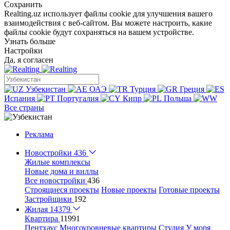
Сохранить
Realting.uz использует файлы cookie для улучшения вашего
взаимодействия с веб-сайтом. Вы можете настроить, какие
файлы cookie будут сохраняться на вашем устройстве.
Узнать больше
Настройки
Да, я согласен
Узбекистан
ОАЭ
Турция
Греция
Испания
Португалия
Кипр
Польша
Все страны
Реклама
Новостройки
436
Жилые комплексы
Новые дома и виллы
Все новостройки
436
Строящиеся проекты
Новые проекты
Готовые проекты
Застройщики
192
Жилая
14379
Квартира
11991
Пентхаус
Многоуровневые квартиры
Студия
У моря