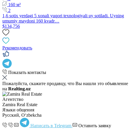
160 м²
2
1,6 sotix yerdagi 5 xonali yuqori texnologiyali uy sotiladi. Uyning
umumiy maydoni 160 kvadr…
$134,756
Рекомендовать
Показать контакты
Пожалуйста, скажите продавцу, что Вы нашли это объявление
на
Realting.uz
Агентство
Zamira Real Estate
Языки общения
Русский, Oʻzbekcha
Написать в Telegram
Оставить заявку