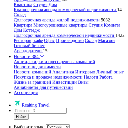
Квартира
Студия
Дом
Краткосрочная аренда коммерческой недвижимости
14
Склад
Долгосрочная аренда жилой недвижимости
5032
Квартира
Многоуровневые квартиры
Студия
Комната
Дом
Коттедж
Долгосрочная аренда коммерческой недвижимости
1422
Ресторан, кафе
Офис
Производство
Склад
Магазин
Готовый бизнес
Арендодатели
15
Новости
384
Акции, скидки и пресс-релизы компаний
Новости недвижимости
Новости компаний
Аналитика
Интервью
Личный опыт
Покупка и продажа недвижимости
Налоги
Работа
Жизнь за границей
Инвестиции
Визы
Авиабилеты для путешествий
Ассоциация
Realting Travel
Найти
Выберите язык: