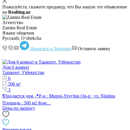
Пожалуйста, скажите продавцу, что Вы нашли это объявление
на
Realting.uz
Агентство
Zamira Real Estate
Языки общения
Русский, Oʻzbekcha
Написать в Telegram
Оставить заявку
Дом 6 комнат
Ташкент, Узбекистан
6
500 м²
3
❗️Продается дом 📍Р-н : Мирзо-Улугбек Ор-р : ул. Nikitina
Площадь : 500 м2 Ком…
Цена по запросу
Рекомендовать