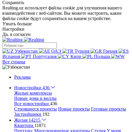
Сохранить
Realting.uz использует файлы cookie для улучшения вашего
взаимодействия с веб-сайтом. Вы можете настроить, какие
файлы cookie будут сохраняться на вашем устройстве.
Узнать больше
Настройки
Да, я согласен
Узбекистан
ОАЭ
Турция
Греция
Испания
Португалия
Кипр
Польша
Все страны
Реклама
Новостройки
436
Жилые комплексы
Новые дома и виллы
Все новостройки
436
Строящиеся проекты
Новые проекты
Готовые проекты
Застройщики
192
Жилая
14215
Квартира
11871
Пентхаус
Многоуровневые квартиры
Студия
У моря