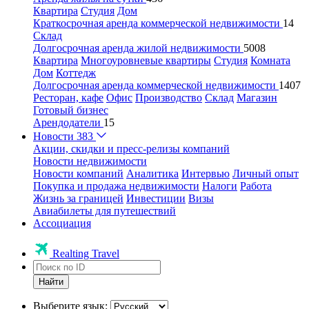
Квартира
Студия
Дом
Краткосрочная аренда коммерческой недвижимости
14
Склад
Долгосрочная аренда жилой недвижимости
5008
Квартира
Многоуровневые квартиры
Студия
Комната
Дом
Коттедж
Долгосрочная аренда коммерческой недвижимости
1407
Ресторан, кафе
Офис
Производство
Склад
Магазин
Готовый бизнес
Арендодатели
15
Новости
383
Акции, скидки и пресс-релизы компаний
Новости недвижимости
Новости компаний
Аналитика
Интервью
Личный опыт
Покупка и продажа недвижимости
Налоги
Работа
Жизнь за границей
Инвестиции
Визы
Авиабилеты для путешествий
Ассоциация
Realting Travel
Найти
Выберите язык: