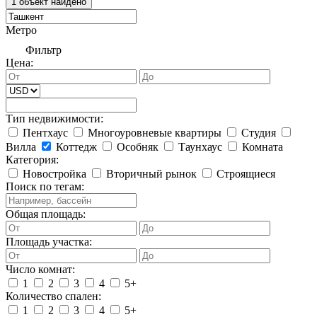
Метро
Фильтр
Цена:
Тип недвижимости:
Пентхаус
Многоуровневые квартиры
Студия
Вилла
Коттедж
Особняк
Таунхаус
Комната
Категория:
Новостройка
Вторичный рынок
Строящиеся
Поиск по тегам:
Общая площадь:
Площадь участка:
Число комнат:
1
2
3
4
5+
Количество спален:
1
2
3
4
5+