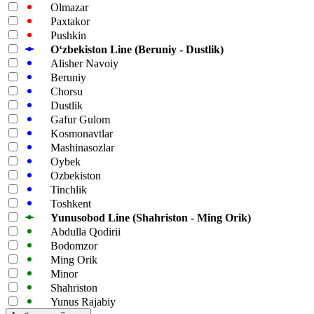
Olmazar
Paxtakor
Pushkin
Oʻzbekiston Line (Beruniy - Dustlik)
Alisher Navoiy
Beruniy
Chorsu
Dustlik
Gafur Gulom
Kosmonavtlar
Mashinasozlar
Oybek
Ozbekiston
Tinchlik
Toshkent
Yunusobod Line (Shahriston - Ming Orik)
Abdulla Qodirii
Bodomzor
Ming Orik
Minor
Shahriston
Yunus Rajabiy