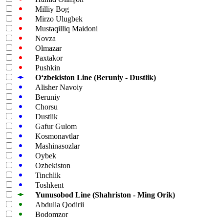
Milliy Bog
Mirzo Ulugbek
Mustaqilliq Maidoni
Novza
Olmazar
Paxtakor
Pushkin
Oʻzbekiston Line (Beruniy - Dustlik)
Alisher Navoiy
Beruniy
Chorsu
Dustlik
Gafur Gulom
Kosmonavtlar
Mashinasozlar
Oybek
Ozbekiston
Tinchlik
Toshkent
Yunusobod Line (Shahriston - Ming Orik)
Abdulla Qodirii
Bodomzor