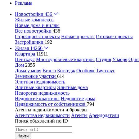
Реклама
Новостройки
436
Жилые комплексы
Новые дома и виллы
Все новостройки
436
Строящиеся проекты
Новые проекты
Готовые проекты
Застройщики
192
Жилая
14266
Квартира
11911
Пентхаус
Многоуровневые квартиры
Студия
У моря
Одн
Дом
2355
Дома у моря
Вилла
Коттедж
Особняк
Таунхаус
Земельные участки
614
Элитная недвижимость
Элитные квартиры
Элитные дома
Недорогая недвижимость
Недорогие квартиры
Недорогие дома
Недвижимость от собственников
794
Агенты недвижимости и брокеры
Агентства недвижимости
Агенты
Арендодатели
Поиск объявлений по ID
Найти