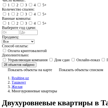
Число комнат:
1
2
3
4
5+
Количество спален:
1
2
3
4
5+
Ванные комнаты:
1
2
3
4
5+
Выберите год сдачи:
Продавец:
Способ оплаты:
Оплата криптовалютой
Дополнительно:
Управляющая компания
Дом сдан
Онлайн-показ
П
Показать объекты на карте
Показать объекты списком
Realting.uz
Ташкент
Жилая
Многоуровневые квартиры
Двухуровневые квартиры в Та