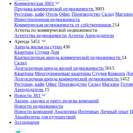
Коммерческая
3003
Продажа коммерческой недвижимости
3003
Ресторан, кафе
Отель
Офис
Производство
Склад
Магазин
Инвестиционная недвижимость
Коммерческая недвижимость от собственников
214
Агенты по коммерческой недвижимости
Агентства недвижимости
Агенты
Арендодатели
Аренда
5451
Аренда жилья на сутки
436
Квартира
Студия
Дом
Краткосрочная аренда коммерческой недвижимости
14
Склад
Долгосрочная аренда жилой недвижимости
5015
Квартира
Многоуровневые квартиры
Студия
Комната
До
Долгосрочная аренда коммерческой недвижимости
1412
Ресторан, кафе
Офис
Производство
Склад
Магазин
Готов
Арендодатели
15
Новости
383
Акции, скидки и пресс-релизы компаний
Новости недвижимости
Новости компаний
Аналитика
Интервью
Личный опыт
П
Авиабилеты для путешествий
Ассоциация