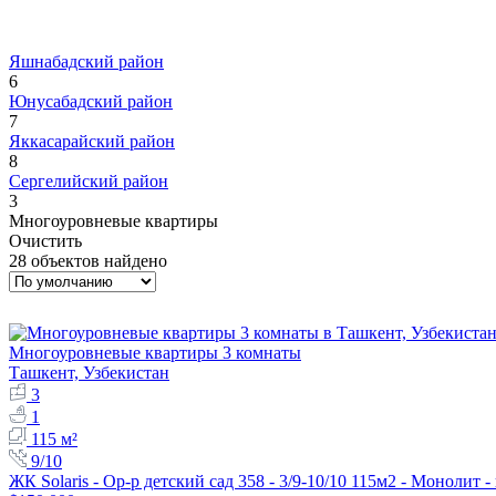
Яшнабадский район
6
Юнусабадский район
7
Яккасарайский район
8
Сергелийский район
3
Многоуровневые квартиры
Очистить
28 объектов найдено
Многоуровневые квартиры 3 комнаты
Ташкент, Узбекистан
3
1
115 м²
9/10
ЖК Solaris - Ор-р детский сад 358 - 3/9-10/10 115м2 - Монолит 