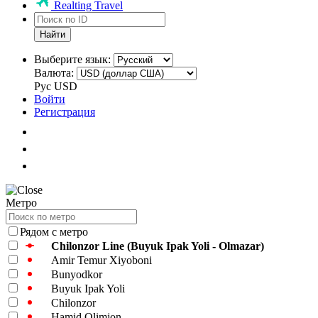
Realting Travel
Найти
Выберите язык:
Валюта:
Рус
USD
Войти
Регистрация
Метро
Рядом с метро
Chilonzor Line (Buyuk Ipak Yoli - Olmazar)
Amir Temur Xiyoboni
Bunyodkor
Buyuk Ipak Yoli
Chilonzor
Hamid Olimjon