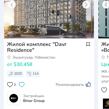
Жилой комплекс "Davr
Жи
Residence"
«B
Эшангузар, Узбекистан
Т
от
$30,458
Це
ЖК 
2025
114
тех
улу
Рекомендовать
2
Нов
ком
для
Застройщик
Binar Group
Кру
без