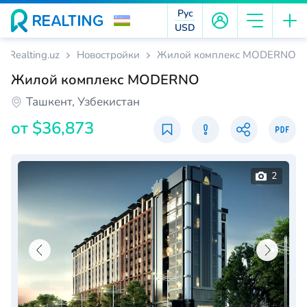
Рус
USD
Realting.uz
Новостройки
Жилой комплекс MODERNO
Жилой комплекс MODERNO
Ташкент, Узбекистан
от
$36,873
2