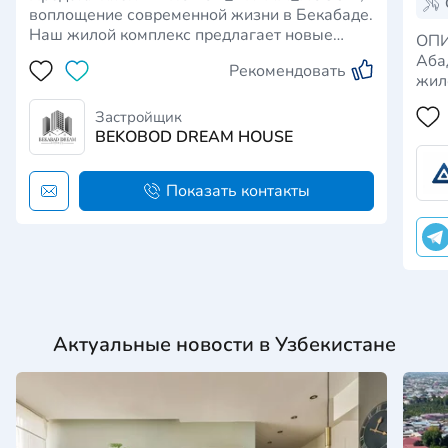
воплощение современной жизни в Бекабаде.
Наш жилой комплекс предлагает новые
ОПИ
дома и квартиры, предназначенные для
Аба
Рекомендовать
воплощения вашей мечты об идеальном
жил
доме. Изящно поднимаясь на 5 этажей,
из 
BEKOBOD_DREAM_HOUSE предлагает
Застройщик
зак
широкий выбор вариантов жилья по дост…
BEKOBOD DREAM HOUSE
сов
дву
эта
Показать контакты
пом
Актуальные новости в Узбекистане