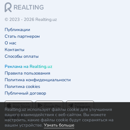
© 2023 - 2026 Realting.uz
Публикации
Стать партнером
О нас
Контакты
Способы оплаты
Реклама на Realting.uz
Правила пользования
Политика конфиденциальности
Политика cookies
Публичный договор
Realting.uz использует файлы cookie для улучшения
вашего взаимодействия с веб-сайтом. Вы можете
настроить, какие файлы cookie будут сохраняться на
Рейтинг 4.9 / 5:
вашем устройстве.
Узнать больше