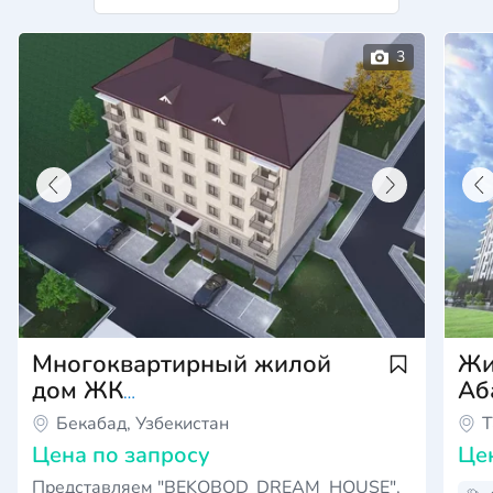
Многоквартирный жилой
Жи
дом ЖК
Аб
"BEKOBOD_DREAM_HOUSE"
Бекабад, Узбекистан
Т
Цена по запросу
Це
Представляем "BEKOBOD_DREAM_HOUSE",