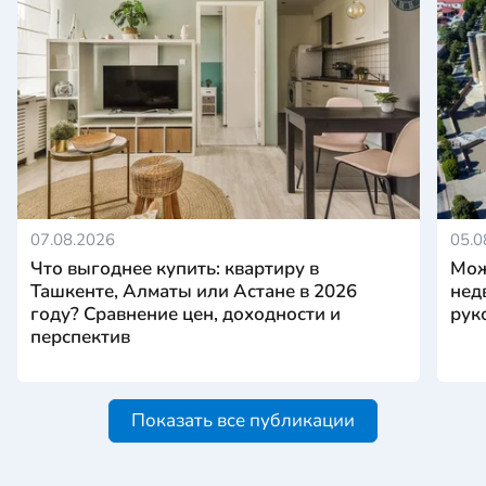
07.08.2026
05.0
Что выгоднее купить: квартиру в
Мож
Ташкенте, Алматы или Астане в 2026
нед
году? Сравнение цен, доходности и
рук
перспектив
Показать все публикации