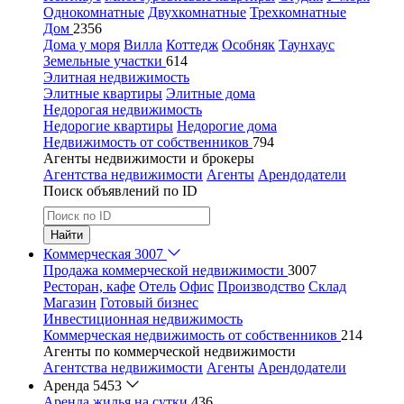
Однокомнатные
Двухкомнатные
Трехкомнатные
Дом
2356
Дома у моря
Вилла
Коттедж
Особняк
Таунхаус
Земельные участки
614
Элитная недвижимость
Элитные квартиры
Элитные дома
Недорогая недвижимость
Недорогие квартиры
Недорогие дома
Недвижимость от собственников
794
Агенты недвижимости и брокеры
Агентства недвижимости
Агенты
Арендодатели
Поиск объявлений по ID
Найти
Коммерческая
3007
Продажа коммерческой недвижимости
3007
Ресторан, кафе
Отель
Офис
Производство
Склад
Магазин
Готовый бизнес
Инвестиционная недвижимость
Коммерческая недвижимость от собственников
214
Агенты по коммерческой недвижимости
Агентства недвижимости
Агенты
Арендодатели
Аренда
5453
Аренда жилья на сутки
436