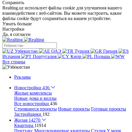
Сохранить
Realting.uz использует файлы cookie для улучшения вашего
взаимодействия с веб-сайтом. Вы можете настроить, какие
файлы cookie будут сохраняться на вашем устройстве.
Узнать больше
Настройки
Да, я согласен
Узбекистан
ОАЭ
Турция
Греция
Испания
Португалия
Кипр
Польша
Все страны
Реклама
Новостройки
436
Жилые комплексы
Новые дома и виллы
Все новостройки
436
Строящиеся проекты
Новые проекты
Готовые проекты
Застройщики
192
Жилая
14270
Квартира
11914
Пентхаус
Многоуровневые квартиры
Студия
У моря