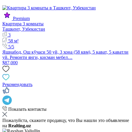
Premium
Квартира 3 комнаты
Ташкент, Узбекистан
3
58 м²
5/5
Яшнабод, Ош кўчаси 50 уй, 3 хона (58 квм), 5 қават, 5 қаватли
уй. Ремонти янги, кисман мебел…
$87,000
Рекомендовать
Показать контакты
Пожалуйста, скажите продавцу, что Вы нашли это объявление
на
Realting.uz