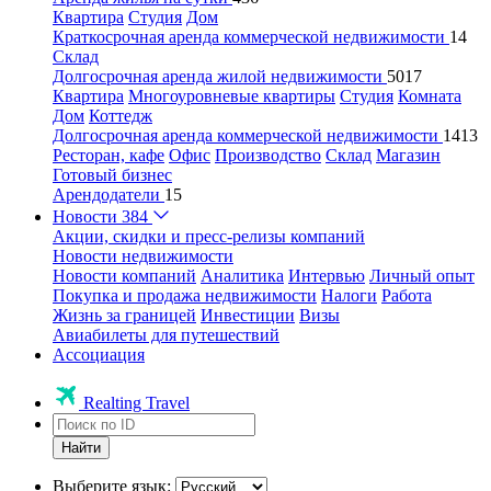
Квартира
Студия
Дом
Краткосрочная аренда коммерческой недвижимости
14
Склад
Долгосрочная аренда жилой недвижимости
5017
Квартира
Многоуровневые квартиры
Студия
Комната
Дом
Коттедж
Долгосрочная аренда коммерческой недвижимости
1413
Ресторан, кафе
Офис
Производство
Склад
Магазин
Готовый бизнес
Арендодатели
15
Новости
384
Акции, скидки и пресс-релизы компаний
Новости недвижимости
Новости компаний
Аналитика
Интервью
Личный опыт
Покупка и продажа недвижимости
Налоги
Работа
Жизнь за границей
Инвестиции
Визы
Авиабилеты для путешествий
Ассоциация
Realting Travel
Найти
Выберите язык: