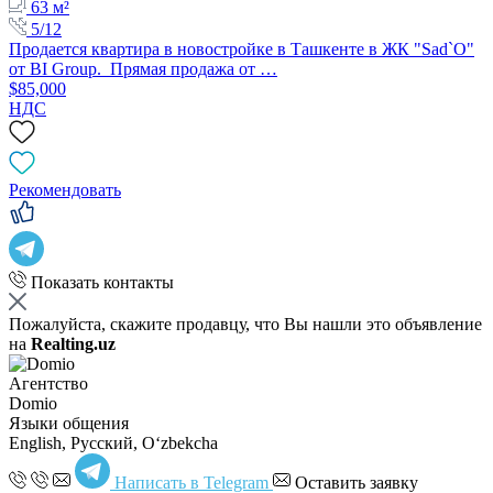
63 м²
5/12
Продается квартира в новостройке в Ташкенте в ЖК "Sad`O"
от BI Group. Прямая продажа от …
$85,000
НДС
Рекомендовать
Показать контакты
Пожалуйста, скажите продавцу, что Вы нашли это объявление
на
Realting.uz
Агентство
Domio
Языки общения
English, Русский, Oʻzbekcha
Написать в Telegram
Оставить заявку