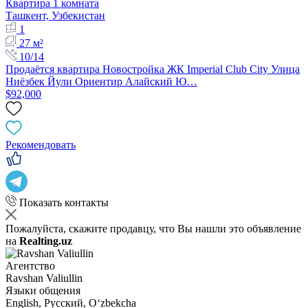
Квартира 1 комната
Ташкент, Узбекистан
1
27 м²
10/14
Продаётся квартира Новостройка ЖК Imperial Club City Улица
Ниёзбек Йули Ориентир Алайский Ю…
$92,000
Рекомендовать
Показать контакты
Пожалуйста, скажите продавцу, что Вы нашли это объявление
на
Realting.uz
Агентство
Ravshan Valiullin
Языки общения
English, Русский, Oʻzbekcha