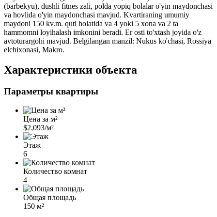
(barbekyu), dushli fitnes zali, polda yopiq bolalar o'yin maydonchasi
va hovlida o'yin maydonchasi mavjud. Kvartiraning umumiy
maydoni 150 kv.m. quti holatida va 4 yoki 5 xona va 2 ta
hammomni loyihalash imkonini beradi. Er osti to'xtash joyida o'z
avtoturargohi mavjud. Belgilangan manzil: Nukus ko'chasi, Rossiya
elchixonasi, Makro.
Характеристики объекта
Параметры квартиры
Цена за м²
$2,093/м²
Этаж
6
Количество комнат
4
Общая площадь
150 м²