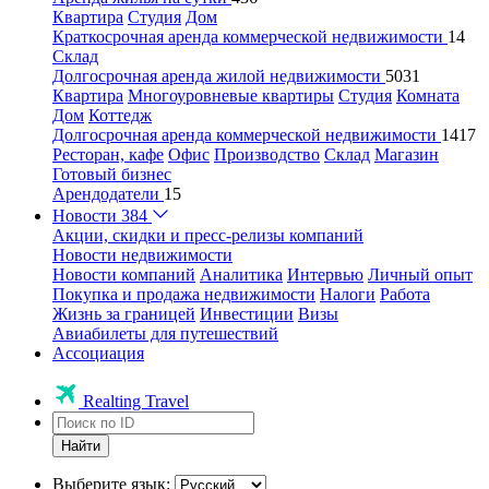
Квартира
Студия
Дом
Краткосрочная аренда коммерческой недвижимости
14
Склад
Долгосрочная аренда жилой недвижимости
5031
Квартира
Многоуровневые квартиры
Студия
Комната
Дом
Коттедж
Долгосрочная аренда коммерческой недвижимости
1417
Ресторан, кафе
Офис
Производство
Склад
Магазин
Готовый бизнес
Арендодатели
15
Новости
384
Акции, скидки и пресс-релизы компаний
Новости недвижимости
Новости компаний
Аналитика
Интервью
Личный опыт
Покупка и продажа недвижимости
Налоги
Работа
Жизнь за границей
Инвестиции
Визы
Авиабилеты для путешествий
Ассоциация
Realting Travel
Найти
Выберите язык: