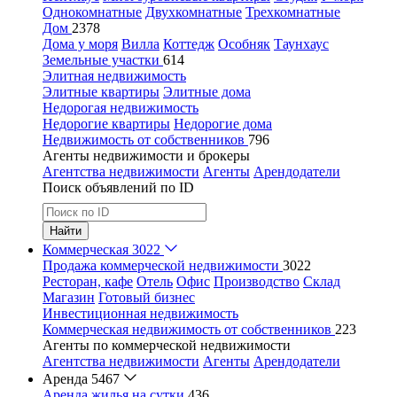
Однокомнатные
Двухкомнатные
Трехкомнатные
Дом
2378
Дома у моря
Вилла
Коттедж
Особняк
Таунхаус
Земельные участки
614
Элитная недвижимость
Элитные квартиры
Элитные дома
Недорогая недвижимость
Недорогие квартиры
Недорогие дома
Недвижимость от собственников
796
Агенты недвижимости и брокеры
Агентства недвижимости
Агенты
Арендодатели
Поиск объявлений по ID
Найти
Коммерческая
3022
Продажа коммерческой недвижимости
3022
Ресторан, кафе
Отель
Офис
Производство
Склад
Магазин
Готовый бизнес
Инвестиционная недвижимость
Коммерческая недвижимость от собственников
223
Агенты по коммерческой недвижимости
Агентства недвижимости
Агенты
Арендодатели
Аренда
5467
Аренда жилья на сутки
436