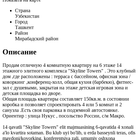
Страна
Узбекистан
Город
Ташкент
Район
Мирабадский район
Описание
Продам отличную 4 комнатную квартиру на 6 этаже 14
этажного элитного комплекса "Skyline Towers" . Это клубный
дом ,где расположены : терраса с бассейном, офисная зона /
коворкинг ,конференц-холл, общая кухня (барбекю), фитнес-
зал с душевыми, закрытая на этаже детская игровая зона и
детская площадка во дворе.
Общая площадь квартиры составляет 150кв.м. в состоянии
коробка и позволяет спроектировать 4 или 5 комнат и 2
санузла .Есть своя парковка в подземной автостоянке.
Ориентир : улица Нукус , посольство России, с/м Макро.
14 qavatli "Skyline Towers" elit majmuasining 6-qavatida 4 xonali
a'lo kvartira sotaman. Bu klub uyi bo'lib, u erda basseynli teras, ofis
maydoni/kovorking, konferentsiya zali, umumiy oshxona