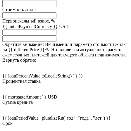
Стоимость жилья
Первоначальный взнос, %
{{ initialPaymentCurrency }} USD
Обратите внимание! Вы изменили параметр стоимости жилья
на {{ differentPrice }}%. Это влияет на актуальность расчета
ежемесячных платежей для текущего объекта недвижимости.
Вернуть обратно
{{ loanPercentValue.toLocaleString() }} %
Процентная ставка
{{ mortgageAmount }} USD
Сумма кредита
{{ loanPeriodValue | pluralizeRu("год", "года", "лет") }}
Срок