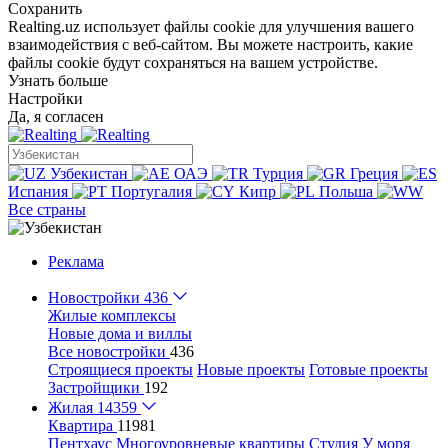
Сохранить
Realting.uz использует файлы cookie для улучшения вашего
взаимодействия с веб-сайтом. Вы можете настроить, какие
файлы cookie будут сохраняться на вашем устройстве.
Узнать больше
Настройки
Да, я согласен
Узбекистан
ОАЭ
Турция
Греция
Испания
Португалия
Кипр
Польша
Все страны
Реклама
Новостройки
436
Жилые комплексы
Новые дома и виллы
Все новостройки
436
Строящиеся проекты
Новые проекты
Готовые проекты
Застройщики
192
Жилая
14359
Квартира
11981
Пентхаус
Многоуровневые квартиры
Студия
У моря