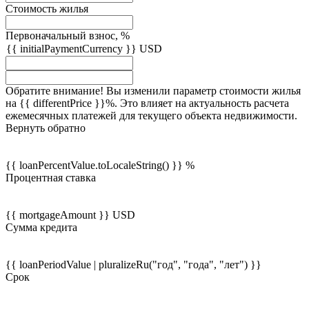
Стоимость жилья
Первоначальный взнос, %
{{ initialPaymentCurrency }} USD
Обратите внимание! Вы изменили параметр стоимости жилья
на {{ differentPrice }}%. Это влияет на актуальность расчета
ежемесячных платежей для текущего объекта недвижимости.
Вернуть обратно
{{ loanPercentValue.toLocaleString() }} %
Процентная ставка
{{ mortgageAmount }} USD
Сумма кредита
{{ loanPeriodValue | pluralizeRu("год", "года", "лет") }}
Срок