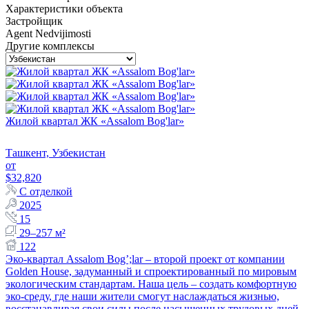
Характеристики объекта
Застройщик
Agent Nedvijimosti
Другие комплексы
Жилой квартал ЖК «Assalom Bog'lar»
Ташкент, Узбекистан
от
$32,820
С отделкой
2025
15
29–257 м²
122
Эко-квартал Assalom Bog’;lar – второй проект от компании
Golden House, задуманный и спроектированный по мировым
экологическим стандартам. Наша цель – создать комфортную
эко-среду, где наши жители смогут наслаждаться жизнью,
восстанавливая свои силы после насыщенных трудовых дней,