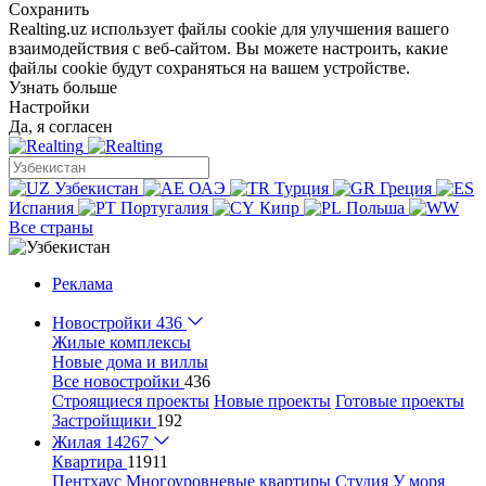
Сохранить
Realting.uz использует файлы cookie для улучшения вашего
взаимодействия с веб-сайтом. Вы можете настроить, какие
файлы cookie будут сохраняться на вашем устройстве.
Узнать больше
Настройки
Да, я согласен
Узбекистан
ОАЭ
Турция
Греция
Испания
Португалия
Кипр
Польша
Все страны
Реклама
Новостройки
436
Жилые комплексы
Новые дома и виллы
Все новостройки
436
Строящиеся проекты
Новые проекты
Готовые проекты
Застройщики
192
Жилая
14267
Квартира
11911
Пентхаус
Многоуровневые квартиры
Студия
У моря