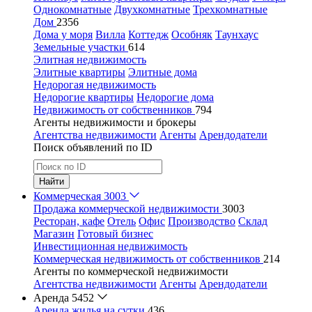
Однокомнатные
Двухкомнатные
Трехкомнатные
Дом
2356
Дома у моря
Вилла
Коттедж
Особняк
Таунхаус
Земельные участки
614
Элитная недвижимость
Элитные квартиры
Элитные дома
Недорогая недвижимость
Недорогие квартиры
Недорогие дома
Недвижимость от собственников
794
Агенты недвижимости и брокеры
Агентства недвижимости
Агенты
Арендодатели
Поиск объявлений по ID
Найти
Коммерческая
3003
Продажа коммерческой недвижимости
3003
Ресторан, кафе
Отель
Офис
Производство
Склад
Магазин
Готовый бизнес
Инвестиционная недвижимость
Коммерческая недвижимость от собственников
214
Агенты по коммерческой недвижимости
Агентства недвижимости
Агенты
Арендодатели
Аренда
5452
Аренда жилья на сутки
436