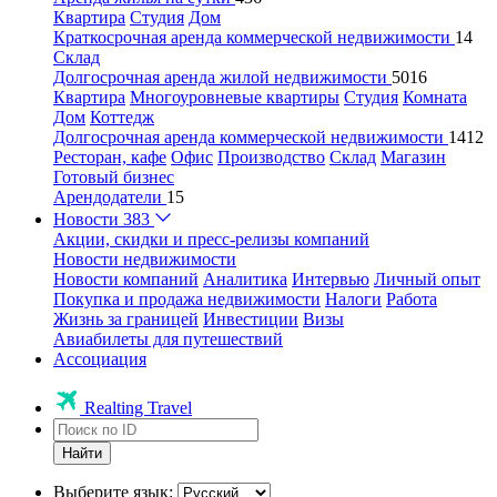
Квартира
Студия
Дом
Краткосрочная аренда коммерческой недвижимости
14
Склад
Долгосрочная аренда жилой недвижимости
5016
Квартира
Многоуровневые квартиры
Студия
Комната
Дом
Коттедж
Долгосрочная аренда коммерческой недвижимости
1412
Ресторан, кафе
Офис
Производство
Склад
Магазин
Готовый бизнес
Арендодатели
15
Новости
383
Акции, скидки и пресс-релизы компаний
Новости недвижимости
Новости компаний
Аналитика
Интервью
Личный опыт
Покупка и продажа недвижимости
Налоги
Работа
Жизнь за границей
Инвестиции
Визы
Авиабилеты для путешествий
Ассоциация
Realting Travel
Найти
Выберите язык: