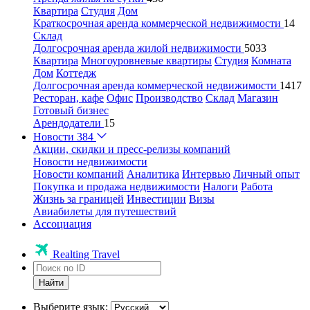
Квартира
Студия
Дом
Краткосрочная аренда коммерческой недвижимости
14
Склад
Долгосрочная аренда жилой недвижимости
5033
Квартира
Многоуровневые квартиры
Студия
Комната
Дом
Коттедж
Долгосрочная аренда коммерческой недвижимости
1417
Ресторан, кафе
Офис
Производство
Склад
Магазин
Готовый бизнес
Арендодатели
15
Новости
384
Акции, скидки и пресс-релизы компаний
Новости недвижимости
Новости компаний
Аналитика
Интервью
Личный опыт
Покупка и продажа недвижимости
Налоги
Работа
Жизнь за границей
Инвестиции
Визы
Авиабилеты для путешествий
Ассоциация
Realting Travel
Найти
Выберите язык: