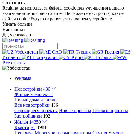
Сохранить
Realting.uz использует файлы cookie для улучшения вашего
взаимодействия с веб-сайтом. Вы можете настроить, какие
файлы cookie будут сохраняться на вашем устройстве.
Узнать больше
Настройки
Да, я согласен
Узбекистан
ОАЭ
Турция
Греция
Испания
Португалия
Кипр
Польша
Все страны
Реклама
Новостройки
436
Жилые комплексы
Новые дома и виллы
Все новостройки
436
Строящиеся проекты
Новые проекты
Готовые проекты
Застройщики
192
Жилая
14359
Квартира
11981
Пентхаус
Многоуровневые квартиры
Студия
У моря