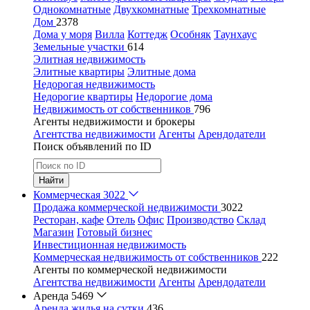
Однокомнатные
Двухкомнатные
Трехкомнатные
Дом
2378
Дома у моря
Вилла
Коттедж
Особняк
Таунхаус
Земельные участки
614
Элитная недвижимость
Элитные квартиры
Элитные дома
Недорогая недвижимость
Недорогие квартиры
Недорогие дома
Недвижимость от собственников
796
Агенты недвижимости и брокеры
Агентства недвижимости
Агенты
Арендодатели
Поиск объявлений по ID
Найти
Коммерческая
3022
Продажа коммерческой недвижимости
3022
Ресторан, кафе
Отель
Офис
Производство
Склад
Магазин
Готовый бизнес
Инвестиционная недвижимость
Коммерческая недвижимость от собственников
222
Агенты по коммерческой недвижимости
Агентства недвижимости
Агенты
Арендодатели
Аренда
5469
Аренда жилья на сутки
436