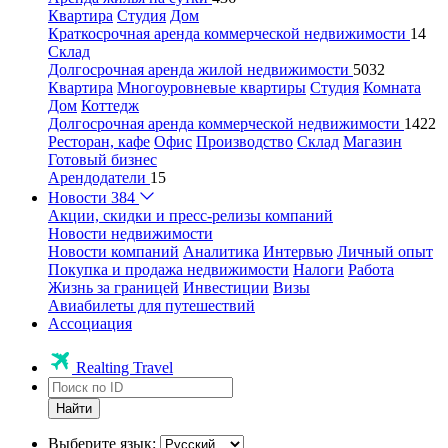
Квартира
Студия
Дом
Краткосрочная аренда коммерческой недвижимости
14
Склад
Долгосрочная аренда жилой недвижимости
5032
Квартира
Многоуровневые квартиры
Студия
Комната
Дом
Коттедж
Долгосрочная аренда коммерческой недвижимости
1422
Ресторан, кафе
Офис
Производство
Склад
Магазин
Готовый бизнес
Арендодатели
15
Новости
384
Акции, скидки и пресс-релизы компаний
Новости недвижимости
Новости компаний
Аналитика
Интервью
Личный опыт
Покупка и продажа недвижимости
Налоги
Работа
Жизнь за границей
Инвестиции
Визы
Авиабилеты для путешествий
Ассоциация
Realting Travel
Найти
Выберите язык: