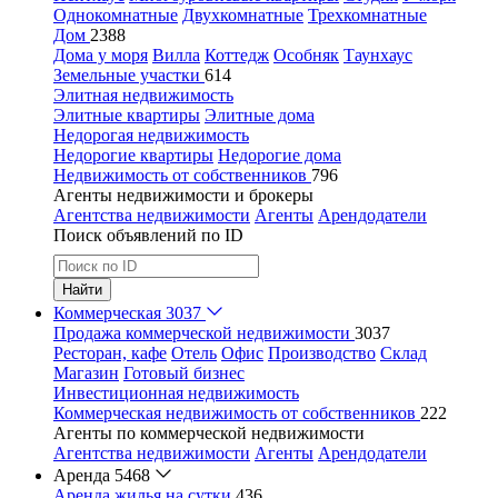
Однокомнатные
Двухкомнатные
Трехкомнатные
Дом
2388
Дома у моря
Вилла
Коттедж
Особняк
Таунхаус
Земельные участки
614
Элитная недвижимость
Элитные квартиры
Элитные дома
Недорогая недвижимость
Недорогие квартиры
Недорогие дома
Недвижимость от собственников
796
Агенты недвижимости и брокеры
Агентства недвижимости
Агенты
Арендодатели
Поиск объявлений по ID
Найти
Коммерческая
3037
Продажа коммерческой недвижимости
3037
Ресторан, кафе
Отель
Офис
Производство
Склад
Магазин
Готовый бизнес
Инвестиционная недвижимость
Коммерческая недвижимость от собственников
222
Агенты по коммерческой недвижимости
Агентства недвижимости
Агенты
Арендодатели
Аренда
5468
Аренда жилья на сутки
436