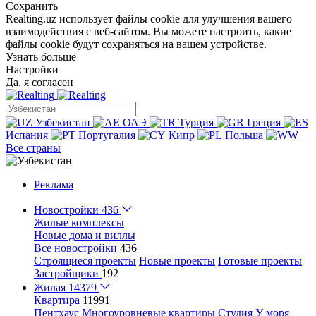
Сохранить
Realting.uz использует файлы cookie для улучшения вашего
взаимодействия с веб-сайтом. Вы можете настроить, какие
файлы cookie будут сохраняться на вашем устройстве.
Узнать больше
Настройки
Да, я согласен
Узбекистан
ОАЭ
Турция
Греция
Испания
Португалия
Кипр
Польша
Все страны
Реклама
Новостройки
436
Жилые комплексы
Новые дома и виллы
Все новостройки
436
Строящиеся проекты
Новые проекты
Готовые проекты
Застройщики
192
Жилая
14379
Квартира
11991
Пентхаус
Многоуровневые квартиры
Студия
У моря