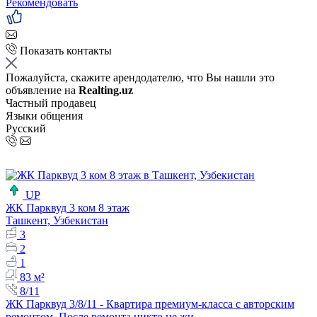
Рекомендовать
Показать контакты
Пожалуйста, скажите арендодателю, что Вы нашли это
объявление на
Realting.uz
Частный продавец
Языки общения
Русский
UP
ЖК Парквуд 3 ком 8 этаж
Ташкент, Узбекистан
3
2
1
83 м²
8/11
ЖК Парквуд 3/8/11 - Квартира премиум-класса с авторским
ремонтом. После ремонта никто не жи…