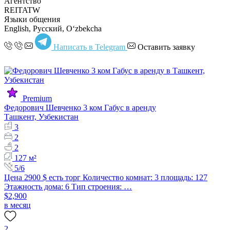
Агентство
REITATW
Языки общения
English, Русский, Oʻzbekcha
Написать в Telegram
Оставить заявку
Premium
Федорович Шевченко 3 ком Габус в аренду
Ташкент, Узбекистан
3
2
2
127 м²
5/6
Цена 2900 $ есть торг Количество комнат: 3 площадь: 127
Этажность дома: 6 Тип строения: …
$2,900
в месяц
2