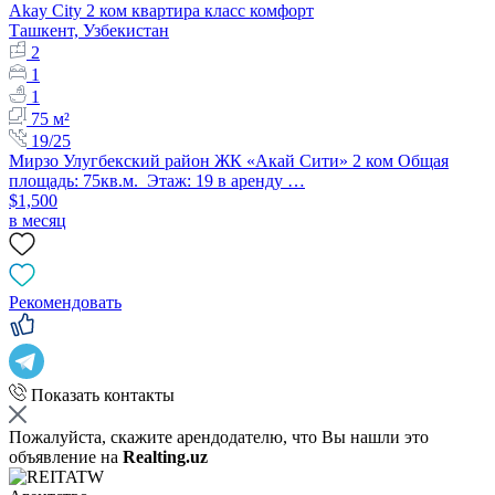
Akay City 2 ком квартира класс комфорт
Ташкент, Узбекистан
2
1
1
75 м²
19/25
Мирзо Улугбекский район ЖК «Акай Сити» 2 ком Общая
площадь: 75кв.м. Этаж: 19 в аренду …
$1,500
в месяц
Рекомендовать
Показать контакты
Пожалуйста, скажите арендодателю, что Вы нашли это
объявление на
Realting.uz