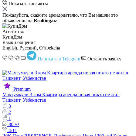
Показать контакты
Пожалуйста, скажите арендодателю, что Вы нашли это
объявление на
Realting.uz
Агентство
КупиДом
Языки общения
English, Русский, Oʻzbekcha
Написать в Telegram
Оставить заявку
Premium
Махтумкули 3 ком Квартира аренда новая никто не жил
Ташкент, Узбекистан
3
2
1
80 м²
4/11
Ж/К Парк RESIDENCE Business class Цена 1300 usd Кол-во