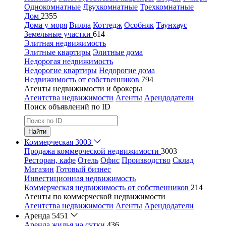
Однокомнатные
Двухкомнатные
Трехкомнатные
Дом
2355
Дома у моря
Вилла
Коттедж
Особняк
Таунхаус
Земельные участки
614
Элитная недвижимость
Элитные квартиры
Элитные дома
Недорогая недвижимость
Недорогие квартиры
Недорогие дома
Недвижимость от собственников
794
Агенты недвижимости и брокеры
Агентства недвижимости
Агенты
Арендодатели
Поиск объявлений по ID
Найти
Коммерческая
3003
Продажа коммерческой недвижимости
3003
Ресторан, кафе
Отель
Офис
Производство
Склад
Магазин
Готовый бизнес
Инвестиционная недвижимость
Коммерческая недвижимость от собственников
214
Агенты по коммерческой недвижимости
Агентства недвижимости
Агенты
Арендодатели
Аренда
5451
Аренда жилья на сутки
436