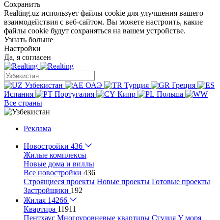
Сохранить
Realting.uz использует файлы cookie для улучшения вашего
взаимодействия с веб-сайтом. Вы можете настроить, какие
файлы cookie будут сохраняться на вашем устройстве.
Узнать больше
Настройки
Да, я согласен
Узбекистан
ОАЭ
Турция
Греция
Испания
Португалия
Кипр
Польша
Все страны
Реклама
Новостройки
436
Жилые комплексы
Новые дома и виллы
Все новостройки
436
Строящиеся проекты
Новые проекты
Готовые проекты
Застройщики
192
Жилая
14266
Квартира
11911
Пентхаус
Многоуровневые квартиры
Студия
У моря