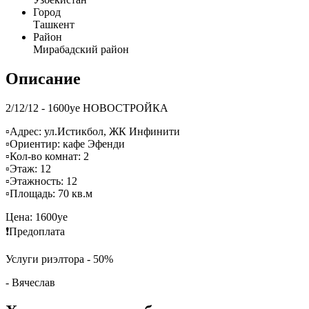
Город
Ташкент
Район
Мирабадский район
Описание
2/12/12 - 1600уе НОВОСТРОЙКА
▫️Адрес: ул.Истикбол, ЖК Инфинити
▫️Ориентир: кафе Эфенди
▫️Кол-во комнат: 2
▫️Этаж: 12
▫️Этажность: 12
▫️Площадь: 70 кв.м
Цена: 1600уе
❗️Предоплата
Услуги риэлтора - 50%
- Вячеслав