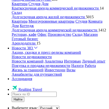
Квартира
Студия
Дом
Краткосрочная аренда коммерческой недвижимости
14
Склад
Долгосрочная аренда жилой недвижимости
5015
Квартира
Многоуровневые квартиры
Студия
Комната
Дом
Коттедж
Долгосрочная аренда коммерческой недвижимости
1412
Ресторан, кафе
Офис
Производство
Склад
Магазин
Готовый бизнес
Арендодатели
15
Новости
383
Акции, скидки и пресс-релизы компаний
Новости недвижимости
Новости компаний
Аналитика
Интервью
Личный опыт
Покупка и продажа недвижимости
Налоги
Работа
Жизнь за границей
Инвестиции
Визы
Авиабилеты для путешествий
Ассоциация
Realting Travel
Найти
Выберите язык: