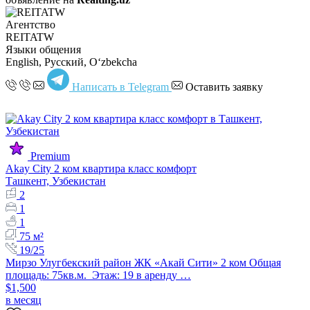
Агентство
REITATW
Языки общения
English, Русский, Oʻzbekcha
Написать в Telegram
Оставить заявку
Premium
Akay City 2 ком квартира класс комфорт
Ташкент, Узбекистан
2
1
1
75 м²
19/25
Мирзо Улугбекский район ЖК «Акай Сити» 2 ком Общая
площадь: 75кв.м. Этаж: 19 в аренду …
$1,500
в месяц