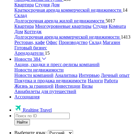
Квартира
Студия
Дом
Краткосрочная аренда коммерческой недвижимости
14
Склад
Долгосрочная аренда жилой недвижимости
5017
Квартира
Многоуровневые квартиры
Студия
Комната
Дом
Коттедж
Долгосрочная аренда коммерческой недвижимости
1413
Ресторан, кафе
Офис
Производство
Склад
Магазин
Готовый бизнес
Арендодатели
15
Новости
384
Акции, скидки и пресс-релизы компаний
Новости недвижимости
Новости компаний
Аналитика
Интервью
Личный опыт
Покупка и продажа недвижимости
Налоги
Работа
Жизнь за границей
Инвестиции
Визы
Авиабилеты для путешествий
Ассоциация
Realting Travel
Найти
Выберите язык: