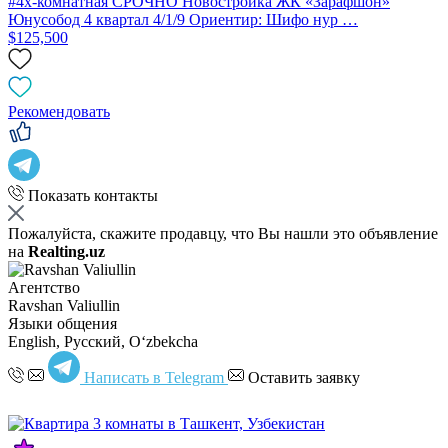
#4х-комнатная СРОЧНО Новостройка ЖК «Зарафшон»
Юнусобод 4 квартал 4/1/9 Ориентир: Шифо нур …
$125,500
Рекомендовать
Показать контакты
Пожалуйста, скажите продавцу, что Вы нашли это объявление
на
Realting.uz
Агентство
Ravshan Valiullin
Языки общения
English, Русский, Oʻzbekcha
Написать в Telegram
Оставить заявку