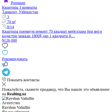
Premium
Квартира 3 комнаты
Ташкент, Узбекистан
3
70 м²
8/14
Квартира премиум ремонт 70 квадрат мебеллари бор янги
кадастри чиккан 1800$ дан 1 квадрати 8…
$126,000
Рекомендовать
Показать контакты
Пожалуйста, скажите продавцу, что Вы нашли это объявление
на
Realting.uz
Агентство
Ravshan Valiullin
Языки общения