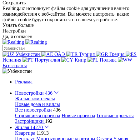
Сохранить
Realting.uz использует файлы cookie для улучшения вашего
взаимодействия с веб-сайтом. Вы можете настроить, какие
файлы cookie будут сохраняться на вашем устройстве.
Узнать больше
Настройки
Да, я согласен
Узбекистан
ОАЭ
Турция
Греция
Испания
Португалия
Кипр
Польша
Все страны
Реклама
Новостройки
436
Жилые комплексы
Новые дома и виллы
Все новостройки
436
Строящиеся проекты
Новые проекты
Готовые проекты
Застройщики
192
Жилая
14270
Квартира
11913
Пентхаус
Многоуровневые квартиры
Студия
У моря