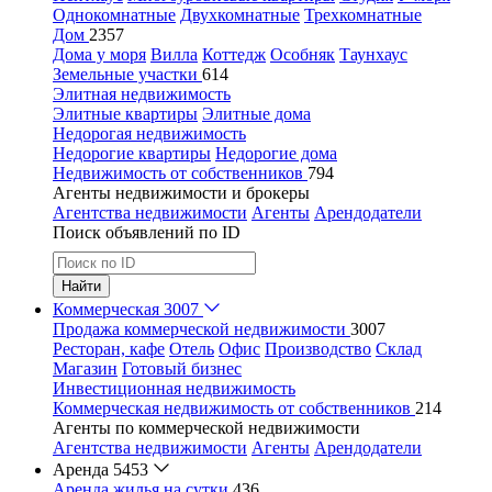
Однокомнатные
Двухкомнатные
Трехкомнатные
Дом
2357
Дома у моря
Вилла
Коттедж
Особняк
Таунхаус
Земельные участки
614
Элитная недвижимость
Элитные квартиры
Элитные дома
Недорогая недвижимость
Недорогие квартиры
Недорогие дома
Недвижимость от собственников
794
Агенты недвижимости и брокеры
Агентства недвижимости
Агенты
Арендодатели
Поиск объявлений по ID
Найти
Коммерческая
3007
Продажа коммерческой недвижимости
3007
Ресторан, кафе
Отель
Офис
Производство
Склад
Магазин
Готовый бизнес
Инвестиционная недвижимость
Коммерческая недвижимость от собственников
214
Агенты по коммерческой недвижимости
Агентства недвижимости
Агенты
Арендодатели
Аренда
5453
Аренда жилья на сутки
436