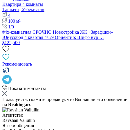
Квартира 4 комнаты
Ташкент, Узбекистан
4
100 м²
1/9
#4х-комнатная СРОЧНО Новостройка ЖК «Зарафшон»
Юнусобод 4 квартал 4/1/9 Ориентир: Шифо нур …
$125,500
Рекомендовать
Показать контакты
Пожалуйста, скажите продавцу, что Вы нашли это объявление
на
Realting.uz
Агентство
Ravshan Valiullin
Языки общения