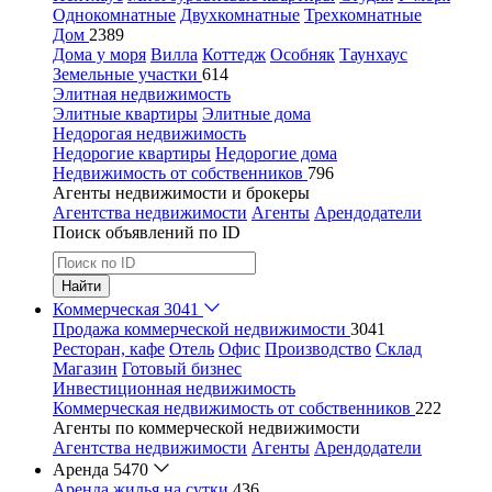
Однокомнатные
Двухкомнатные
Трехкомнатные
Дом
2389
Дома у моря
Вилла
Коттедж
Особняк
Таунхаус
Земельные участки
614
Элитная недвижимость
Элитные квартиры
Элитные дома
Недорогая недвижимость
Недорогие квартиры
Недорогие дома
Недвижимость от собственников
796
Агенты недвижимости и брокеры
Агентства недвижимости
Агенты
Арендодатели
Поиск объявлений по ID
Найти
Коммерческая
3041
Продажа коммерческой недвижимости
3041
Ресторан, кафе
Отель
Офис
Производство
Склад
Магазин
Готовый бизнес
Инвестиционная недвижимость
Коммерческая недвижимость от собственников
222
Агенты по коммерческой недвижимости
Агентства недвижимости
Агенты
Арендодатели
Аренда
5470
Аренда жилья на сутки
436