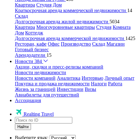
Квартира
Студия
Дом
Краткосрочная аренда коммерческой недвижимости
14
Склад
Долгосрочная аренда жилой недвижимости
5034
Квартира
Многоуровневые квартиры
Студия
Комната
Дом
Коттедж
Долгосрочная аренда коммерческой недвижимости
1425
Ресторан, кафе
Офис
Производство
Склад
Магазин
Готовый бизнес
Арендодатели
15
Новости
384
Акции, скидки и пресс-релизы компаний
Новости недвижимости
Новости компаний
Аналитика
Интервью
Личный опыт
Покупка и продажа недвижимости
Налоги
Работа
Жизнь за границей
Инвестиции
Визы
Авиабилеты для путешествий
Ассоциация
Realting Travel
Найти
Выберите язык: