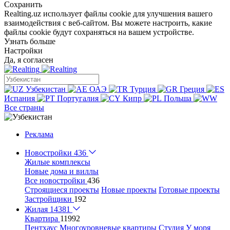
Сохранить
Realting.uz использует файлы cookie для улучшения вашего
взаимодействия с веб-сайтом. Вы можете настроить, какие
файлы cookie будут сохраняться на вашем устройстве.
Узнать больше
Настройки
Да, я согласен
Узбекистан
ОАЭ
Турция
Греция
Испания
Португалия
Кипр
Польша
Все страны
Реклама
Новостройки
436
Жилые комплексы
Новые дома и виллы
Все новостройки
436
Строящиеся проекты
Новые проекты
Готовые проекты
Застройщики
192
Жилая
14381
Квартира
11992
Пентхаус
Многоуровневые квартиры
Студия
У моря