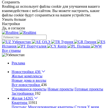
Сохранить
Realting.uz использует файлы cookie для улучшения вашего
взаимодействия с веб-сайтом. Вы можете настроить, какие
файлы cookie будут сохраняться на вашем устройстве.
Узнать больше
Настройки
Да, я согласен
Узбекистан
ОАЭ
Турция
Греция
Испания
Португалия
Кипр
Польша
Все страны
Реклама
Новостройки
436
Жилые комплексы
Новые дома и виллы
Все новостройки
436
Строящиеся проекты
Новые проекты
Готовые проекты
Застройщики
192
Жилая
14265
Квартира
11911
Пентхаус
Многоуровневые квартиры
Студия
У моря