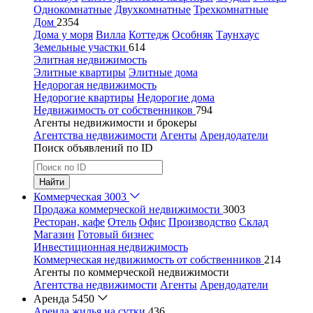
Однокомнатные
Двухкомнатные
Трехкомнатные
Дом
2354
Дома у моря
Вилла
Коттедж
Особняк
Таунхаус
Земельные участки
614
Элитная недвижимость
Элитные квартиры
Элитные дома
Недорогая недвижимость
Недорогие квартиры
Недорогие дома
Недвижимость от собственников
794
Агенты недвижимости и брокеры
Агентства недвижимости
Агенты
Арендодатели
Поиск объявлений по ID
Найти
Коммерческая
3003
Продажа коммерческой недвижимости
3003
Ресторан, кафе
Отель
Офис
Производство
Склад
Магазин
Готовый бизнес
Инвестиционная недвижимость
Коммерческая недвижимость от собственников
214
Агенты по коммерческой недвижимости
Агентства недвижимости
Агенты
Арендодатели
Аренда
5450
Аренда жилья на сутки
436