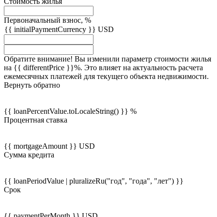
Стоимость жилья
Первоначальный взнос, %
{{ initialPaymentCurrency }} USD
Обратите внимание! Вы изменили параметр стоимости жилья
на {{ differentPrice }}%. Это влияет на актуальность расчета
ежемесячных платежей для текущего объекта недвижимости.
Вернуть обратно
{{ loanPercentValue.toLocaleString() }} %
Процентная ставка
{{ mortgageAmount }} USD
Сумма кредита
{{ loanPeriodValue | pluralizeRu("год", "года", "лет") }}
Срок
{{ paymentPerMonth }} USD