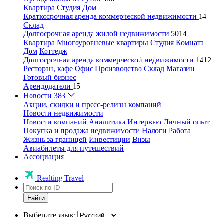
Квартира
Студия
Дом
Краткосрочная аренда коммерческой недвижимости
14
Склад
Долгосрочная аренда жилой недвижимости
5014
Квартира
Многоуровневые квартиры
Студия
Комната
Дом
Коттедж
Долгосрочная аренда коммерческой недвижимости
1412
Ресторан, кафе
Офис
Производство
Склад
Магазин
Готовый бизнес
Арендодатели
15
Новости
383
Акции, скидки и пресс-релизы компаний
Новости недвижимости
Новости компаний
Аналитика
Интервью
Личный опыт
Покупка и продажа недвижимости
Налоги
Работа
Жизнь за границей
Инвестиции
Визы
Авиабилеты для путешествий
Ассоциация
Realting Travel
Найти
Выберите язык: