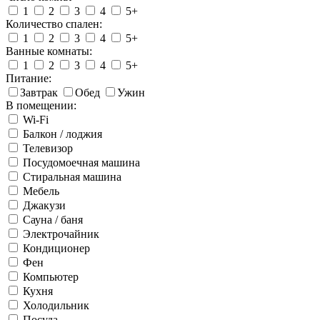
1
2
3
4
5+
Количество спален:
1
2
3
4
5+
Ванные комнаты:
1
2
3
4
5+
Питание:
Завтрак
Обед
Ужин
В помещении:
Wi-Fi
Балкон / лоджия
Телевизор
Посудомоечная машина
Стиральная машина
Мебель
Джакузи
Сауна / баня
Электрочайник
Кондиционер
Фен
Компьютер
Кухня
Холодильник
Посуда