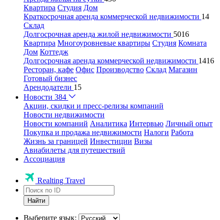
Квартира
Студия
Дом
Краткосрочная аренда коммерческой недвижимости
14
Склад
Долгосрочная аренда жилой недвижимости
5016
Квартира
Многоуровневые квартиры
Студия
Комната
Дом
Коттедж
Долгосрочная аренда коммерческой недвижимости
1416
Ресторан, кафе
Офис
Производство
Склад
Магазин
Готовый бизнес
Арендодатели
15
Новости
384
Акции, скидки и пресс-релизы компаний
Новости недвижимости
Новости компаний
Аналитика
Интервью
Личный опыт
Покупка и продажа недвижимости
Налоги
Работа
Жизнь за границей
Инвестиции
Визы
Авиабилеты для путешествий
Ассоциация
Realting Travel
Найти
Выберите язык: