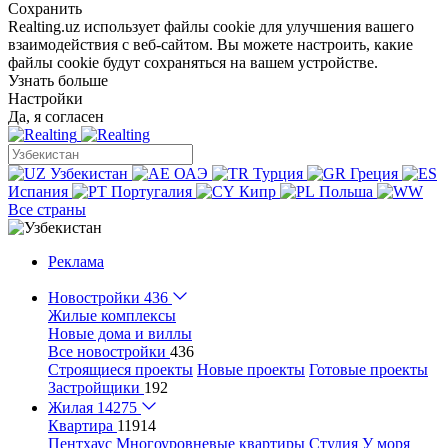
Сохранить
Realting.uz использует файлы cookie для улучшения вашего
взаимодействия с веб-сайтом. Вы можете настроить, какие
файлы cookie будут сохраняться на вашем устройстве.
Узнать больше
Настройки
Да, я согласен
Узбекистан
ОАЭ
Турция
Греция
Испания
Португалия
Кипр
Польша
Все страны
Реклама
Новостройки
436
Жилые комплексы
Новые дома и виллы
Все новостройки
436
Строящиеся проекты
Новые проекты
Готовые проекты
Застройщики
192
Жилая
14275
Квартира
11914
Пентхаус
Многоуровневые квартиры
Студия
У моря