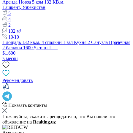
Аренда Новза 5 ком 132 КВ.м.
Ташкент, Узбекистан
5
4
2
132 м²
10/10
Площадь 132 кв.м. 4 спальни 1 зал Кухня 2 Санузла Прачечная
2 балкона 1600 $ старт П…
$1,600
в месяц
Рекомендовать
Показать контакты
Пожалуйста, скажите арендодателю, что Вы нашли это
объявление на
Realting.uz
Агентство