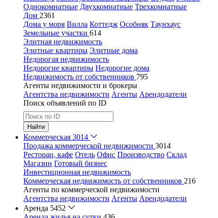
Однокомнатные
Двухкомнатные
Трехкомнатные
Дом
2361
Дома у моря
Вилла
Коттедж
Особняк
Таунхаус
Земельные участки
614
Элитная недвижимость
Элитные квартиры
Элитные дома
Недорогая недвижимость
Недорогие квартиры
Недорогие дома
Недвижимость от собственников
795
Агенты недвижимости и брокеры
Агентства недвижимости
Агенты
Арендодатели
Поиск объявлений по ID
Найти
Коммерческая
3014
Продажа коммерческой недвижимости
3014
Ресторан, кафе
Отель
Офис
Производство
Склад
Магазин
Готовый бизнес
Инвестиционная недвижимость
Коммерческая недвижимость от собственников
216
Агенты по коммерческой недвижимости
Агентства недвижимости
Агенты
Арендодатели
Аренда
5452
Аренда жилья на сутки
436