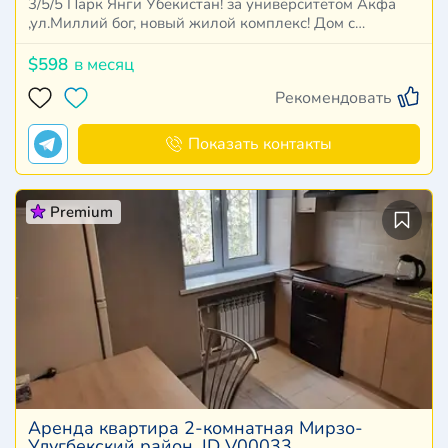
3/5/5 Парк Янги Убекистан! за университетом Акфа
,ул.Миллий бог, новый жилой комплекс! Дом с…
$598
в месяц
Рекомендовать
Показать контакты
Premium
Аренда квартира 2-комнатная Мирзо-
Улугбекский район. ID V00033