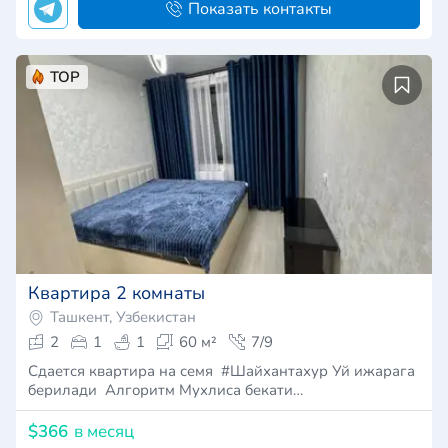
Показать контакты
TOP
Квартира 2 комнаты
Ташкент, Узбекистан
2
1
1
60 м²
7/9
Сдается квартира на семя #Шайхантахур Уй ижарага
берилади Алгоритм Мухлиса бекати…
$366
в месяц