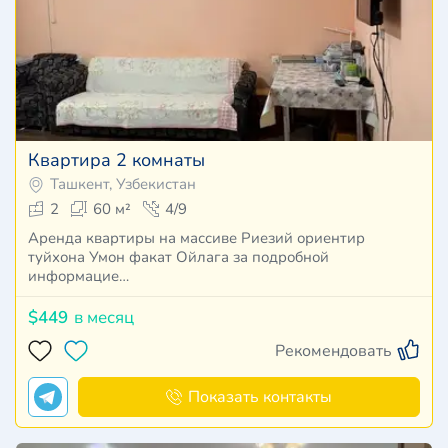
Квартира 2 комнаты
Ташкент, Узбекистан
2
60 м²
4/9
Аренда квартиры на массиве Риезий ориентир
туйхона Умон факат Ойлага за подробной
информацие…
$449
в месяц
Рекомендовать
Показать контакты