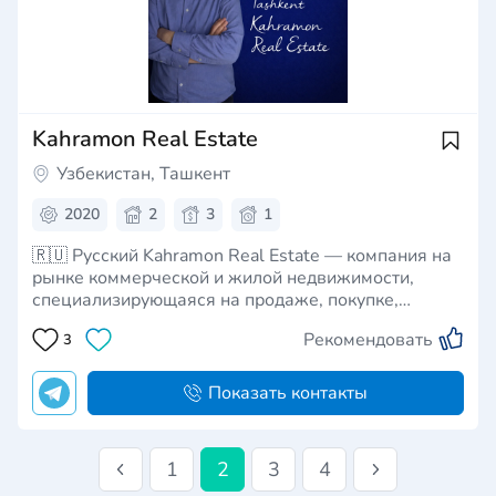
Kahramon Real Estate
Узбекистан, Ташкент
2020
2
3
1
🇷🇺 Русский Kahramon Real Estate — компания на
рынке коммерческой и жилой недвижимости,
специализирующаяся на продаже, покупке,
управлении и сопровождении сделок с объектами
Рекомендовать
3
недвижимости. Компания предоставляет
профессиональные услуги в сфере подбора,
реализации и инвестирования в недвижим…
Показать контакты
1
2
3
4