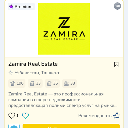
Premium
Zamira Real Estate
Узбекистан, Ташкент
196
33
35
33
Zamira Real Estate — это профессиональная
компания в сфере недвижимости,
предоставляющая полный спектр услуг на рынке
Ташкента и за его пределами. Мы сопровождаем
Рекомендовать
1
клиентов на всех этапах — от первого обращения
до полного завершения сделки, обеспечивая