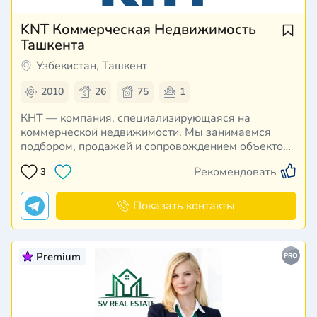
KNT Коммерческая Недвижимость
Ташкента
Узбекистан, Ташкент
2010
26
75
1
КНТ — компания, специализирующаяся на
коммерческой недвижимости. Мы занимаемся
подбором, продажей и сопровождением объектов,
предлагая эффективные решения для бизнеса.
Рекомендовать
3
КНТ — это надёжность, прозрачность и
ориентация на результат.
Показать контакты
Premium