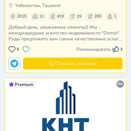
Узбекистан, Ташкент
2015
11
419
19
265
1
Добрый день, уважаемые клиенты!) Мы -
международное агентство недвижимости "Domio".
Рады предложить вам самые качественные услуги
на рынке недвижимости Ташкента. Почему самые
Рекомендовать
5
3
качественные? А вот почему: 1. Имеем самую
полную клиентскую базу - Всех храним в CRM
системе. 2. Серти…
Показать контакты
Premium