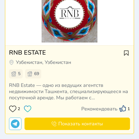
RNB ESTATE
Узбекистан, Узбекистан
5
69
RNB Estate — одно из ведущих агентств
недвижимости Ташкента, специализирующееся на
посуточной аренде. Мы работаем с
корпоративными клиентами, командировочными,
Рекомендовать
2
1
туристами и семьями, предлагая только
проверенные и безопасные варианты жилья.
Преимущества • Большая база эксклюзивных
Показать контакты
объект…