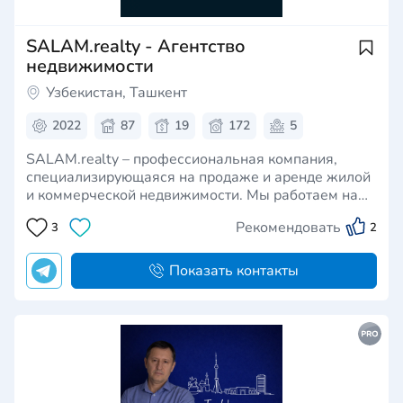
SALAM.realty - Агентство
недвижимости
Узбекистан, Ташкент
2022
87
19
172
5
SALAM.realty – профессиональная компания,
специализирующаяся на продаже и аренде жилой
и коммерческой недвижимости. Мы работаем на
международном уровне, предоставляя клиентам
Рекомендовать
3
2
доступ к недвижимости не только в Узбекистане,
но и за рубежом – в Дубае, Турции, на Кипре, в
Греции, Испании, Черног…
Показать контакты