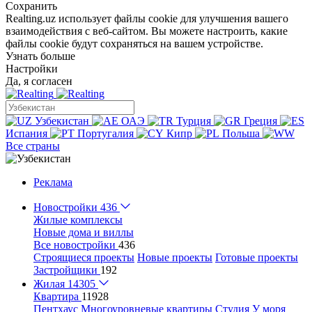
Сохранить
Realting.uz использует файлы cookie для улучшения вашего
взаимодействия с веб-сайтом. Вы можете настроить, какие
файлы cookie будут сохраняться на вашем устройстве.
Узнать больше
Настройки
Да, я согласен
Узбекистан
ОАЭ
Турция
Греция
Испания
Португалия
Кипр
Польша
Все страны
Реклама
Новостройки
436
Жилые комплексы
Новые дома и виллы
Все новостройки
436
Строящиеся проекты
Новые проекты
Готовые проекты
Застройщики
192
Жилая
14305
Квартира
11928
Пентхаус
Многоуровневые квартиры
Студия
У моря