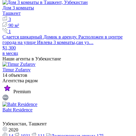
Дом 3 комнаты
Ташкент
3
90 м²
1
Сдается шикарный Домик в аренду. Расположен в центре
города на улице Ивлева 3 комнаты,сан уз…
$1,300
в месяц
Наши агенты в Узбекистане
Timur Zufarov
14 объектов
Агентства рядом
Premium
Baht Residence
Узбекистан, Ташкент
2020
14
1031
111
175