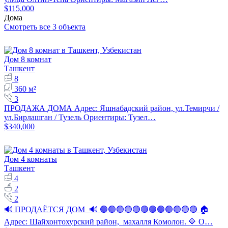
$115,000
Дома
Смотреть все 3 объекта
Дом 8 комнат
Ташкент
8
360 м²
3
ПРОДАЖА ДОМА Адрес: Яшнабадский район, ул.Темирчи /
ул.Бирлашган / Тузель Ориентиры: Тузел…
$340,000
Дом 4 комнаты
Ташкент
4
2
2
🔊 ПРОДАЁТСЯ ДОМ 🔊 🟢🟢🟢🟢🟢🟢🟢🟢🟢🟢🟢🟢 🏠
Адрес: Шайхонтохурский район, махалля Комолон. 🔷 О…