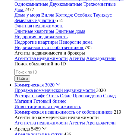
Однокомнатные
Двухкомнатные
Трехкомнатные
Дом
2377
Дома у моря
Вилла
Коттедж
Особняк
Таунхаус
Земельные участки
614
Элитная недвижимость
Элитные квартиры
Элитные дома
Недорогая недвижимость
Недорогие квартиры
Недорогие дома
Недвижимость от собственников
795
Агенты недвижимости и брокеры
Агентства недвижимости
Агенты
Арендодатели
Поиск объявлений по ID
Найти
Коммерческая
3020
Продажа коммерческой недвижимости
3020
Ресторан, кафе
Отель
Офис
Производство
Склад
Магазин
Готовый бизнес
Инвестиционная недвижимость
Коммерческая недвижимость от собственников
219
Агенты по коммерческой недвижимости
Агентства недвижимости
Агенты
Арендодатели
Аренда
5459
Аренда жилья на сутки
436