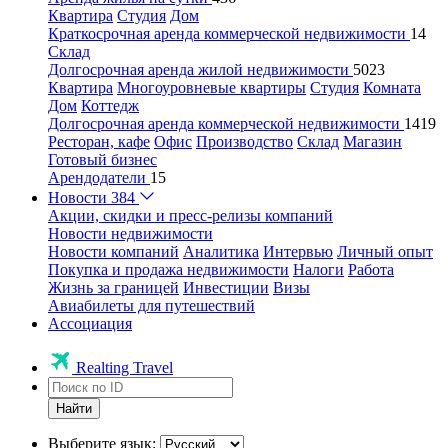
Квартира
Студия
Дом
Краткосрочная аренда коммерческой недвижимости
14
Склад
Долгосрочная аренда жилой недвижимости
5023
Квартира
Многоуровневые квартиры
Студия
Комната
Дом
Коттедж
Долгосрочная аренда коммерческой недвижимости
1419
Ресторан, кафе
Офис
Производство
Склад
Магазин
Готовый бизнес
Арендодатели
15
Новости
384
Акции, скидки и пресс-релизы компаний
Новости недвижимости
Новости компаний
Аналитика
Интервью
Личный опыт
Покупка и продажа недвижимости
Налоги
Работа
Жизнь за границей
Инвестиции
Визы
Авиабилеты для путешествий
Ассоциация
Realting Travel
Найти
Выберите язык: