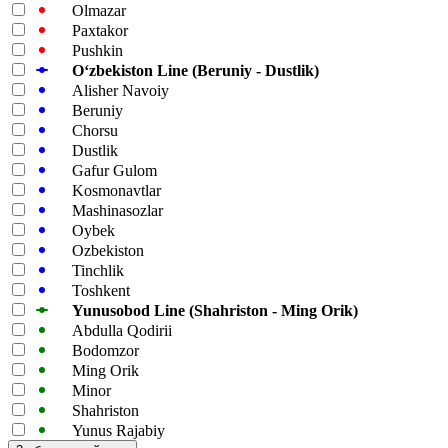
Olmazar
Paxtakor
Pushkin
Oʻzbekiston Line (Beruniy - Dustlik)
Alisher Navoiy
Beruniy
Chorsu
Dustlik
Gafur Gulom
Kosmonavtlar
Mashinasozlar
Oybek
Ozbekiston
Tinchlik
Toshkent
Yunusobod Line (Shahriston - Ming Orik)
Abdulla Qodirii
Bodomzor
Ming Orik
Minor
Shahriston
Yunus Rajabiy