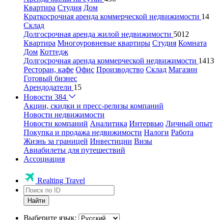
Квартира
Студия
Дом
Краткосрочная аренда коммерческой недвижимости
14
Склад
Долгосрочная аренда жилой недвижимости
5012
Квартира
Многоуровневые квартиры
Студия
Комната
Дом
Коттедж
Долгосрочная аренда коммерческой недвижимости
1413
Ресторан, кафе
Офис
Производство
Склад
Магазин
Готовый бизнес
Арендодатели
15
Новости
384
Акции, скидки и пресс-релизы компаний
Новости недвижимости
Новости компаний
Аналитика
Интервью
Личный опыт
Покупка и продажа недвижимости
Налоги
Работа
Жизнь за границей
Инвестиции
Визы
Авиабилеты для путешествий
Ассоциация
Realting Travel
Найти
Выберите язык: