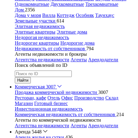
Однокомнатные
Двухкомнатные
Трехкомнатные
Дом
2356
Дома у моря
Вилла
Коттедж
Особняк
Таунхаус
Земельные участки
614
Элитная недвижимость
Элитные квартиры
Элитные дома
Недорогая недвижимость
Недорогие квартиры
Недорогие дома
Недвижимость от собственников
794
Агенты недвижимости и брокеры
Агентства недвижимости
Агенты
Арендодатели
Поиск объявлений по ID
Найти
Коммерческая
3007
Продажа коммерческой недвижимости
3007
Ресторан, кафе
Отель
Офис
Производство
Склад
Магазин
Готовый бизнес
Инвестиционная недвижимость
Коммерческая недвижимость от собственников
214
Агенты по коммерческой недвижимости
Агентства недвижимости
Агенты
Арендодатели
Аренда
5448
Аренда жилья на сутки
436