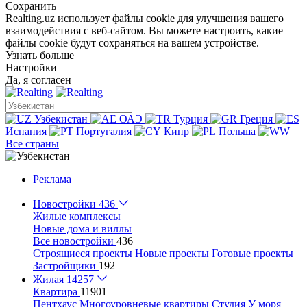
Сохранить
Realting.uz использует файлы cookie для улучшения вашего
взаимодействия с веб-сайтом. Вы можете настроить, какие
файлы cookie будут сохраняться на вашем устройстве.
Узнать больше
Настройки
Да, я согласен
Узбекистан
ОАЭ
Турция
Греция
Испания
Португалия
Кипр
Польша
Все страны
Реклама
Новостройки
436
Жилые комплексы
Новые дома и виллы
Все новостройки
436
Строящиеся проекты
Новые проекты
Готовые проекты
Застройщики
192
Жилая
14257
Квартира
11901
Пентхаус
Многоуровневые квартиры
Студия
У моря