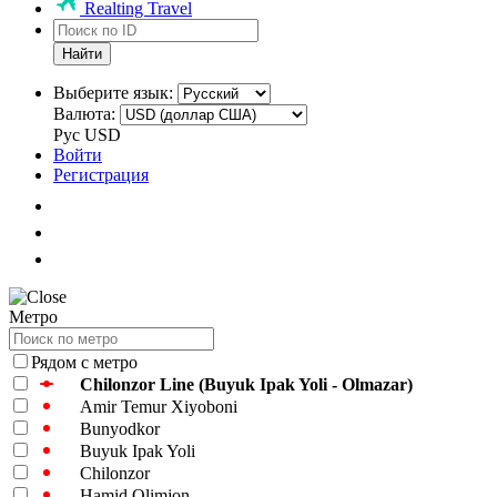
Realting Travel
Найти
Выберите язык:
Валюта:
Рус
USD
Войти
Регистрация
Метро
Рядом с метро
Chilonzor Line (Buyuk Ipak Yoli - Olmazar)
Amir Temur Xiyoboni
Bunyodkor
Buyuk Ipak Yoli
Chilonzor
Hamid Olimjon