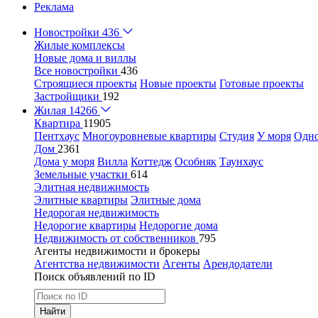
Реклама
Новостройки
436
Жилые комплексы
Новые дома и виллы
Все новостройки
436
Строящиеся проекты
Новые проекты
Готовые проекты
Застройщики
192
Жилая
14266
Квартира
11905
Пентхаус
Многоуровневые квартиры
Студия
У моря
Одн
Дом
2361
Дома у моря
Вилла
Коттедж
Особняк
Таунхаус
Земельные участки
614
Элитная недвижимость
Элитные квартиры
Элитные дома
Недорогая недвижимость
Недорогие квартиры
Недорогие дома
Недвижимость от собственников
795
Агенты недвижимости и брокеры
Агентства недвижимости
Агенты
Арендодатели
Поиск объявлений по ID
Найти