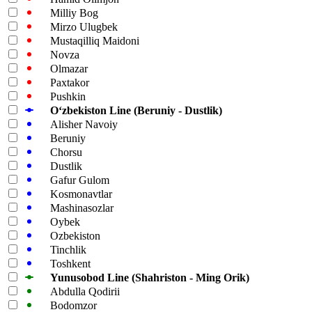
Milliy Bog
Mirzo Ulugbek
Mustaqilliq Maidoni
Novza
Olmazar
Paxtakor
Pushkin
Oʻzbekiston Line (Beruniy - Dustlik)
Alisher Navoiy
Beruniy
Chorsu
Dustlik
Gafur Gulom
Kosmonavtlar
Mashinasozlar
Oybek
Ozbekiston
Tinchlik
Toshkent
Yunusobod Line (Shahriston - Ming Orik)
Abdulla Qodirii
Bodomzor