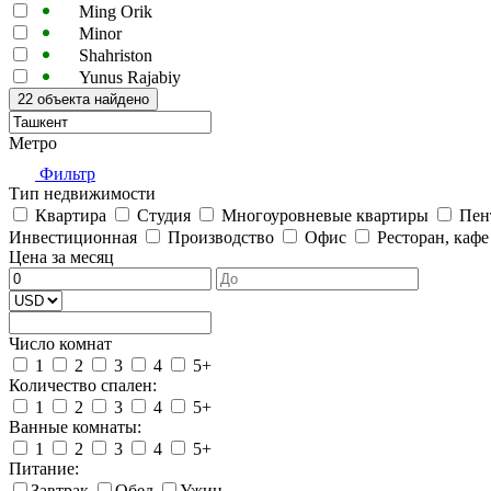
Ming Orik
Minor
Shahriston
Yunus Rajabiy
Метро
Фильтр
Тип недвижимости
Квартира
Студия
Многоуровневые квартиры
Пен
Инвестиционная
Производство
Офис
Ресторан, каф
Цена за месяц
Число комнат
1
2
3
4
5+
Количество спален:
1
2
3
4
5+
Ванные комнаты:
1
2
3
4
5+
Питание:
Завтрак
Обед
Ужин