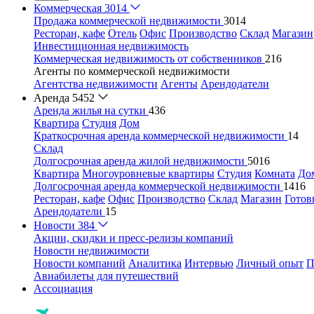
Коммерческая
3014
Продажа коммерческой недвижимости
3014
Ресторан, кафе
Отель
Офис
Производство
Склад
Магазин
Инвестиционная недвижимость
Коммерческая недвижимость от собственников
216
Агенты по коммерческой недвижимости
Агентства недвижимости
Агенты
Арендодатели
Аренда
5452
Аренда жилья на сутки
436
Квартира
Студия
Дом
Краткосрочная аренда коммерческой недвижимости
14
Склад
Долгосрочная аренда жилой недвижимости
5016
Квартира
Многоуровневые квартиры
Студия
Комната
До
Долгосрочная аренда коммерческой недвижимости
1416
Ресторан, кафе
Офис
Производство
Склад
Магазин
Готов
Арендодатели
15
Новости
384
Акции, скидки и пресс-релизы компаний
Новости недвижимости
Новости компаний
Аналитика
Интервью
Личный опыт
П
Авиабилеты для путешествий
Ассоциация