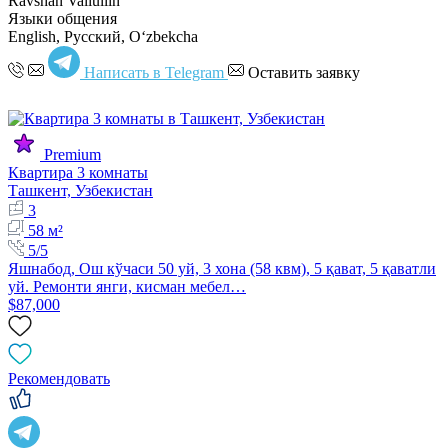
Ravshan Valiullin
Языки общения
English, Русский, Oʻzbekcha
Написать в Telegram
Оставить заявку
Premium
Квартира 3 комнаты
Ташкент, Узбекистан
3
58 м²
5/5
Яшнабод, Ош кўчаси 50 уй, 3 хона (58 квм), 5 қават, 5 қаватли
уй. Ремонти янги, кисман мебел…
$87,000
Рекомендовать