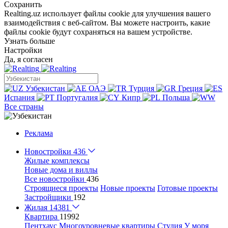
Сохранить
Realting.uz использует файлы cookie для улучшения вашего
взаимодействия с веб-сайтом. Вы можете настроить, какие
файлы cookie будут сохраняться на вашем устройстве.
Узнать больше
Настройки
Да, я согласен
Узбекистан
ОАЭ
Турция
Греция
Испания
Португалия
Кипр
Польша
Все страны
Реклама
Новостройки
436
Жилые комплексы
Новые дома и виллы
Все новостройки
436
Строящиеся проекты
Новые проекты
Готовые проекты
Застройщики
192
Жилая
14381
Квартира
11992
Пентхаус
Многоуровневые квартиры
Студия
У моря