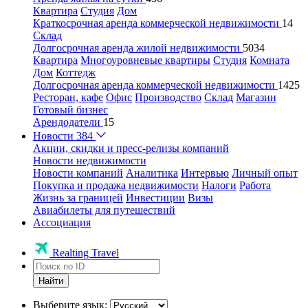
Квартира
Студия
Дом
Краткосрочная аренда коммерческой недвижимости
14
Склад
Долгосрочная аренда жилой недвижимости
5034
Квартира
Многоуровневые квартиры
Студия
Комната
Дом
Коттедж
Долгосрочная аренда коммерческой недвижимости
1425
Ресторан, кафе
Офис
Производство
Склад
Магазин
Готовый бизнес
Арендодатели
15
Новости
384
Акции, скидки и пресс-релизы компаний
Новости недвижимости
Новости компаний
Аналитика
Интервью
Личный опыт
Покупка и продажа недвижимости
Налоги
Работа
Жизнь за границей
Инвестиции
Визы
Авиабилеты для путешествий
Ассоциация
Realting Travel
Найти
Выберите язык: