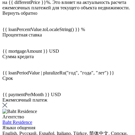
на {{ differentPrice }}%. Это влияет на актуальность расчета
ежемесячных платежей для текущего объекта недвижимости.
Вернуть обратно
{{ loanPercentValue.toLocaleString() }} %
Процентная ставка
{{ mortgageAmount }} USD
Сумма кредита
{{ loanPeriodValue | pluralizeRu("год", "года", "лет") }}
Срок
{{ paymentPerMonth }} USD
Ежемесячный платеж
Агентство
Baht Residence
Языки общения
English, Русский, Español, Italiano, Türkçe, 简体中文, Српски,