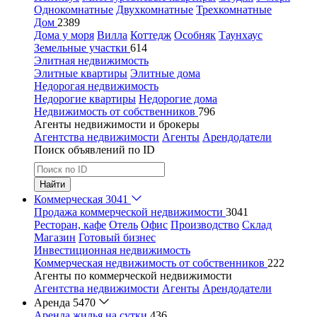
Однокомнатные
Двухкомнатные
Трехкомнатные
Дом
2389
Дома у моря
Вилла
Коттедж
Особняк
Таунхаус
Земельные участки
614
Элитная недвижимость
Элитные квартиры
Элитные дома
Недорогая недвижимость
Недорогие квартиры
Недорогие дома
Недвижимость от собственников
796
Агенты недвижимости и брокеры
Агентства недвижимости
Агенты
Арендодатели
Поиск объявлений по ID
Найти
Коммерческая
3041
Продажа коммерческой недвижимости
3041
Ресторан, кафе
Отель
Офис
Производство
Склад
Магазин
Готовый бизнес
Инвестиционная недвижимость
Коммерческая недвижимость от собственников
222
Агенты по коммерческой недвижимости
Агентства недвижимости
Агенты
Арендодатели
Аренда
5470
Аренда жилья на сутки
436