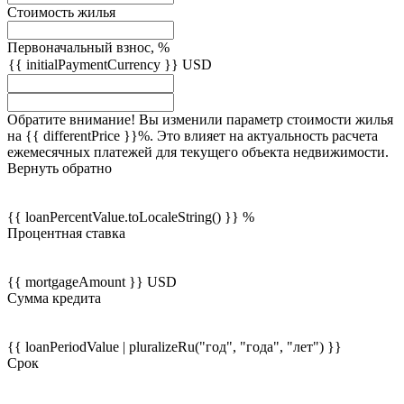
Стоимость жилья
Первоначальный взнос, %
{{ initialPaymentCurrency }} USD
Обратите внимание! Вы изменили параметр стоимости жилья
на {{ differentPrice }}%. Это влияет на актуальность расчета
ежемесячных платежей для текущего объекта недвижимости.
Вернуть обратно
{{ loanPercentValue.toLocaleString() }} %
Процентная ставка
{{ mortgageAmount }} USD
Сумма кредита
{{ loanPeriodValue | pluralizeRu("год", "года", "лет") }}
Срок