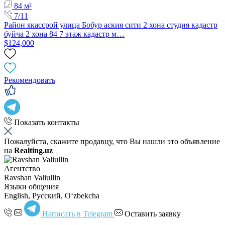
84 м²
7/11
Район якассрой улица Бобур аския сити 2 хона студия кадастр
буйча 2 хона 84 7 этаж кадастр м…
$124,000
Рекомендовать
Показать контакты
Пожалуйста, скажите продавцу, что Вы нашли это объявление
на
Realting.uz
Агентство
Ravshan Valiullin
Языки общения
English, Русский, Oʻzbekcha
Написать в Telegram
Оставить заявку