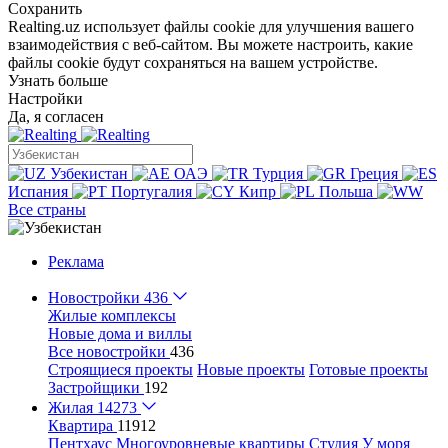
Сохранить
Realting.uz использует файлы cookie для улучшения вашего
взаимодействия с веб-сайтом. Вы можете настроить, какие
файлы cookie будут сохраняться на вашем устройстве.
Узнать больше
Настройки
Да, я согласен
Узбекистан
ОАЭ
Турция
Греция
Испания
Португалия
Кипр
Польша
Все страны
Реклама
Новостройки
436
Жилые комплексы
Новые дома и виллы
Все новостройки
436
Строящиеся проекты
Новые проекты
Готовые проекты
Застройщики
192
Жилая
14273
Квартира
11912
Пентхаус
Многоуровневые квартиры
Студия
У моря