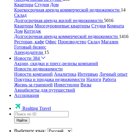
Квартира
Студия
Дом
Краткосрочная аренда коммерческой недвижимости
14
Склад
Долгосрочная аренда жилой недвижимости
5016
Квартира
Многоуровневые квартиры
Студия
Комната
Дом
Коттедж
Долгосрочная аренда коммерческой недвижимости
1416
Ресторан, кафе
Офис
Производство
Склад
Магазин
Готовый бизнес
Арендодатели
15
Новости
384
Акции, скидки и пресс-релизы компаний
Новости недвижимости
Новости компаний
Аналитика
Интервью
Личный опыт
Покупка и продажа недвижимости
Налоги
Работа
Жизнь за границей
Инвестиции
Визы
Авиабилеты для путешествий
Ассоциация
Realting Travel
Найти
Выберите язык: