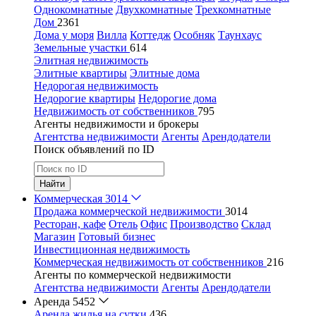
Однокомнатные
Двухкомнатные
Трехкомнатные
Дом
2361
Дома у моря
Вилла
Коттедж
Особняк
Таунхаус
Земельные участки
614
Элитная недвижимость
Элитные квартиры
Элитные дома
Недорогая недвижимость
Недорогие квартиры
Недорогие дома
Недвижимость от собственников
795
Агенты недвижимости и брокеры
Агентства недвижимости
Агенты
Арендодатели
Поиск объявлений по ID
Найти
Коммерческая
3014
Продажа коммерческой недвижимости
3014
Ресторан, кафе
Отель
Офис
Производство
Склад
Магазин
Готовый бизнес
Инвестиционная недвижимость
Коммерческая недвижимость от собственников
216
Агенты по коммерческой недвижимости
Агентства недвижимости
Агенты
Арендодатели
Аренда
5452
Аренда жилья на сутки
436