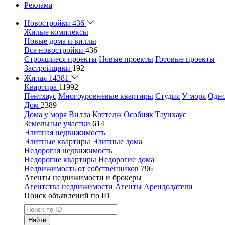
Реклама
Новостройки
436
Жилые комплексы
Новые дома и виллы
Все новостройки
436
Строящиеся проекты
Новые проекты
Готовые проекты
Застройщики
192
Жилая
14381
Квартира
11992
Пентхаус
Многоуровневые квартиры
Студия
У моря
Одн
Дом
2389
Дома у моря
Вилла
Коттедж
Особняк
Таунхаус
Земельные участки
614
Элитная недвижимость
Элитные квартиры
Элитные дома
Недорогая недвижимость
Недорогие квартиры
Недорогие дома
Недвижимость от собственников
796
Агенты недвижимости и брокеры
Агентства недвижимости
Агенты
Арендодатели
Поиск объявлений по ID
Найти