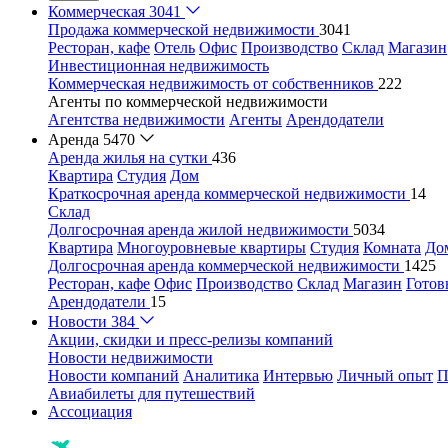
Коммерческая
3041
Продажа коммерческой недвижимости
3041
Ресторан, кафе
Отель
Офис
Производство
Склад
Магазин
Инвестиционная недвижимость
Коммерческая недвижимость от собственников
222
Агенты по коммерческой недвижимости
Агентства недвижимости
Агенты
Арендодатели
Аренда
5470
Аренда жилья на сутки
436
Квартира
Студия
Дом
Краткосрочная аренда коммерческой недвижимости
14
Склад
Долгосрочная аренда жилой недвижимости
5034
Квартира
Многоуровневые квартиры
Студия
Комната
До
Долгосрочная аренда коммерческой недвижимости
1425
Ресторан, кафе
Офис
Производство
Склад
Магазин
Готов
Арендодатели
15
Новости
384
Акции, скидки и пресс-релизы компаний
Новости недвижимости
Новости компаний
Аналитика
Интервью
Личный опыт
П
Авиабилеты для путешествий
Ассоциация