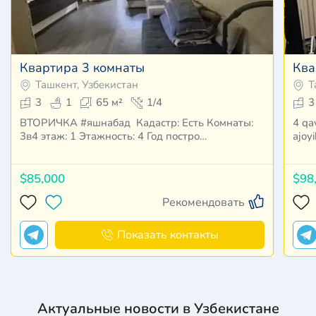
Квартира 3 комнаты
Ква
Ташкент, Узбекистан
Т
3
1
65 м²
1/4
3
ВТОРИЧКА #яшнабад Кадастр: Есть Комнаты:
4 qavatli uyning 1 qavatida joylashgan 3 xonali
3в4 этаж: 1 Этажность: 4 Год постро…
$85,000
$98
Рекомендовать
Показать контакты
Актуальные новости в Узбекистане