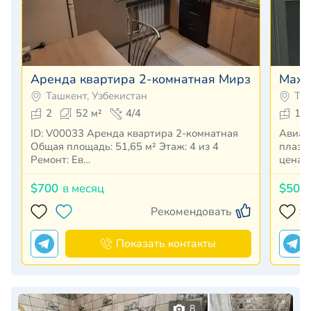
Аренда квартира 2-комнатная Мирзо-Улугбек
Махт
Ташкент, Узбекистан
Таш
2
52 м²
4/4
1
ID: V00033 Аренда квартира 2-комнатная
Авиатор Корз
Общая площадь: 51,65 м² Этаж: 4 из 4
плаза 
Ремонт: Ев…
цена 
$700
в месяц
$500
Рекомендовать
1
Показать контакты
8